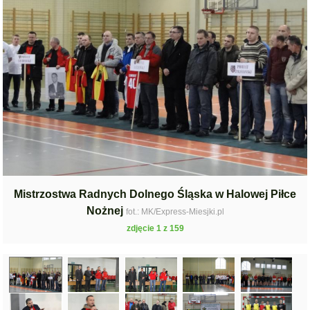
Mistrzostwa Radnych Dolnego Śląska w Halowej Piłce
Nożnej
fot.: MK/Express-Miesjki.pl
zdjęcie 1 z 159