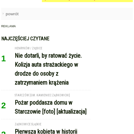
drodze do osoby z
zatrzymaniem krążenia
STARCZÓW [GM. KAMIENIEC ZĄBKOWICKI]
Pożar poddasza domu w
2
Starczowie [foto] [aktualizacja]
ZĄBKOWICE ŚLĄSKIE
Pierwsza kobieta w historii
3
ząbkowickiej JRG. Nowi
strażacy rozpoczęli służbę
OPOLNICA - WOJBÓRZ
Drzewo spadło na kabinę
4
pojazdu dostawczego. Kierowca
w szpitalu [foto]