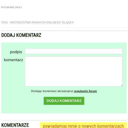
Dodając komentarz akceptujesz
regulamin forum
DODAJ KOMENTARZ
KOMENTARZE
powiadamiaj mnie o nowych komentarzach
powrót
REKLAMA
NAJCZĘŚCIEJ CZYTANE
HENRYKÓW / ZIĘBICE
Nie dotarli, by ratować życie.
1
Kolizja auta strażackiego w