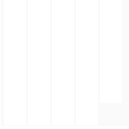
FOTO_PRIVATE_POLICY
TAGI:
MISTRZOSTWA RADNYCH DOLNEGO ŚLĄSKA
DODAJ KOMENTARZ
podpis
komentarz