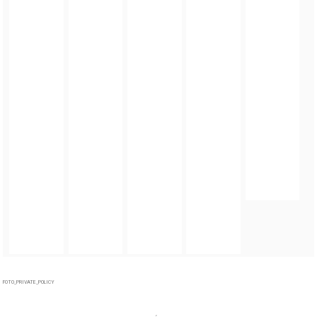
FOTO_PRIVATE_POLICY
TAGI:
MISTRZOSTWA RADNYCH DOLNEGO ŚLĄSKA
DODAJ KOMENTARZ
podpis
komentarz