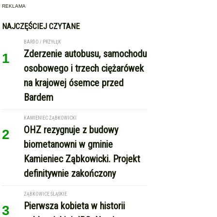
Bardem
KAMIENIEC ZĄBKOWICKI
OHZ rezygnuje z budowy
2
biometanowni w gminie
Kamieniec Ząbkowicki. Projekt
definitywnie zakończony
ZĄBKOWICE ŚLĄSKIE
Pierwsza kobieta w historii
3
ząbkowickiej JRG. Nowi
strażacy rozpoczęli służbę
GMINA KAMIENIEC ZĄBKOWICKI
Dożynki Gminne w Kamieńcu
4
Ząbkowickim. Święto plonów już
15 sierpnia