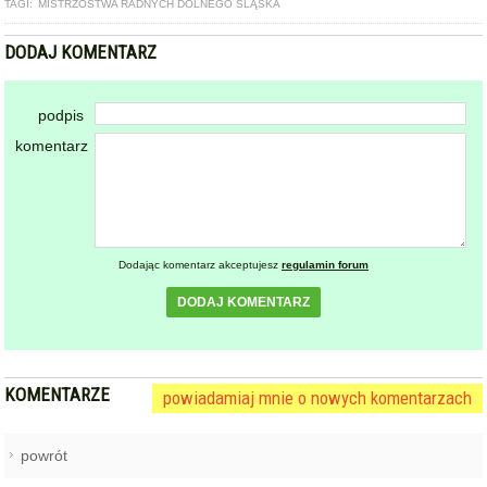
Dodając komentarz akceptujesz
regulamin forum
DODAJ KOMENTARZ
KOMENTARZE
powiadamiaj mnie o nowych komentarzach
powrót
REKLAMA
NAJCZĘŚCIEJ CZYTANE
BARDO / PRZYŁĘK
Zderzenie autobusu, samochodu
1
osobowego i trzech ciężarówek
na krajowej ósemce przed