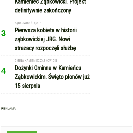
strażacy rozpoczęli służbę
GMINA KAMIENIEC ZĄBKOWICKI
Dożynki Gminne w Kamieńcu
4
Ząbkowickim. Święto plonów już
15 sierpnia
REKLAMA
Copyright © Express-Miejski.pl
RSS
reklama
współpraca
kontakt
patronat medialny
regulamin serwisu
polityka cookie