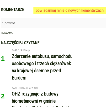
NAJCZĘŚCIEJ CZYTANE
BARDO / PRZYŁĘK
Zderzenie autobusu, samochodu
1
osobowego i trzech ciężarówek
na krajowej ósemce przed
Bardem
KAMIENIEC ZĄBKOWICKI
OHZ rezygnuje z budowy
2
biometanowni w gminie
Kamieniec Ząbkowicki. Projekt
definitywnie zakończony
ZĄBKOWICE ŚLĄSKIE
Pierwsza kobieta w historii
3
ząbkowickiej JRG. Nowi