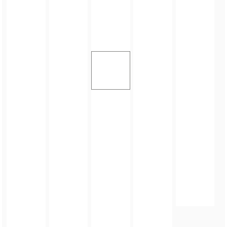
FOTO_PRIVATE_POLICY
TAGI:
MISTRZOSTWA RADNYCH DOLNEGO ŚLĄSKA