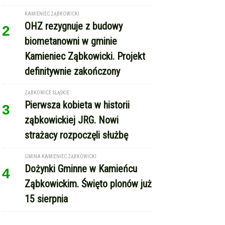
Ząbkowickim. Święto plonów już
15 sierpnia
REKLAMA
Copyright © Express-Miejski.pl
RSS
reklama
współpraca
kontakt
patronat medialny
regulamin serwisu
polityka cookie