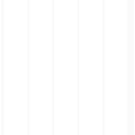
FOTO_PRIVATE_POLICY
TAGI:
MISTRZOSTWA RADNYCH DOLNEGO ŚLĄSKA
DODAJ KOMENTARZ
podpis