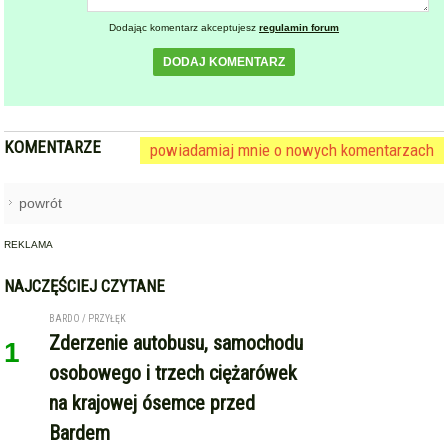
1
osobowego i trzech ciężarówek
na krajowej ósemce przed
Bardem
KAMIENIEC ZĄBKOWICKI
OHZ rezygnuje z budowy
2
biometanowni w gminie
Kamieniec Ząbkowicki. Projekt
definitywnie zakończony
ZĄBKOWICE ŚLĄSKIE
Pierwsza kobieta w historii
3
ząbkowickiej JRG. Nowi
strażacy rozpoczęli służbę
GMINA KAMIENIEC ZĄBKOWICKI
Dożynki Gminne w Kamieńcu
4