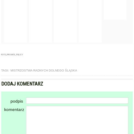
komentarz
Dodając komentarz akceptujesz
regulamin forum
DODAJ KOMENTARZ
KOMENTARZE
powiadamiaj mnie o nowych komentarzach
powrót
REKLAMA
NAJCZĘŚCIEJ CZYTANE
BARDO / PRZYŁĘK
Zderzenie autobusu, samochodu