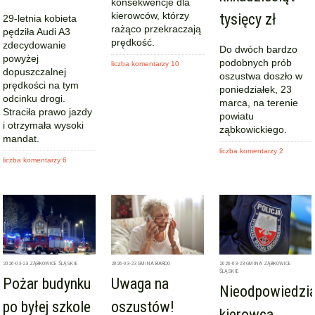
konsekwencje dla
kierowców, którzy
tysięcy zł
29-letnia kobieta
rażąco przekraczają
pędziła Audi A3
prędkość.
zdecydowanie
Do dwóch bardzo
powyżej
podobnych prób
liczba komentarzy 10
dopuszczalnej
oszustwa doszło w
prędkości na tym
poniedziałek, 23
odcinku drogi.
marca, na terenie
Straciła prawo jazdy
powiatu
i otrzymała wysoki
ząbkowickiego.
mandat.
liczba komentarzy 2
liczba komentarzy 6
2026-03-23
ZĄBKOWICE ŚLĄSKIE
2026-03-23
GMINA BARDO
2026-03-23
GMINA ZĄBKOWICE
ŚLĄSKIE
Pożar budynku
Uwaga na
Nieodpowiedzia
po byłej szkole
oszustów!
kierowca