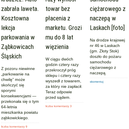
zabrała laweta.
towar bez
ciężarowego z
Kosztowna
płacenia z
naczepą w
lekcja
marketu. Grozi
Laskach [foto]
parkowania w
mu do 8 lat
Na drodze krajowej
Ząbkowicach
więzienia
nr 46 w Laskach
(gm. Złoty Stok)
Śląskich
doszło do pożaru
W ciągu dwóch
samochodu
godzin cztery razy
ciężarowego z
Z pozoru niewinne
przekroczył próg
naczepą.
„parkowanie na
sklepu i cztery razy
chwilę” może
wyszedł z towarem,
skomentuj
skończyć się
za który nie zapłacił.
sporymi
Teraz odpowie
konsekwencjami —
przed sądem.
przekonała się o tym
64-letnia
liczba komentarzy 3
mieszkanka powiatu
ząbkowickiego.
liczba komentarzy 9