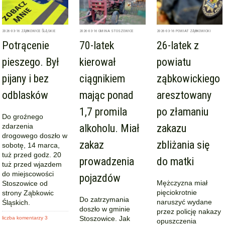
2026-03-16
ZĄBKOWICE ŚLĄSKIE
2026-03-16
GMINA STOSZOWICE
2026-03-16
POWIAT ZĄBKOWICKI
Potrącenie
70-latek
26-latek z
pieszego. Był
kierował
powiatu
pijany i bez
ciągnikiem
ząbkowickiego
odblasków
mając ponad
aresztowany
1,7 promila
po złamaniu
Do groźnego
zdarzenia
alkoholu. Miał
zakazu
drogowego doszło w
zakaz
zbliżania się
sobotę, 14 marca,
tuż przed godz. 20
prowadzenia
do matki
tuż przed wjazdem
do miejscowości
pojazdów
Mężczyzna miał
Stoszowice od
pięciokrotnie
strony Ząbkowic
Do zatrzymania
naruszyć wydane
Śląskich.
doszło w gminie
przez policję nakazy
Stoszowice. Jak
liczba komentarzy 3
opuszczenia