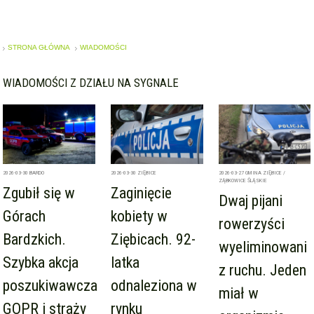
STRONA GŁÓWNA
WIADOMOŚCI
WIADOMOŚCI Z DZIAŁU NA SYGNALE
2026-03-30
BARDO
2026-03-30
ZIĘBICE
2026-03-27
GMINA ZIĘBICE /
ZĄBKOWICE ŚLĄSKIE
Zgubił się w
Zaginięcie
Dwaj pijani
Górach
kobiety w
rowerzyści
Bardzkich.
Ziębicach. 92-
wyeliminowani
Szybka akcja
latka
z ruchu. Jeden
poszukiwawcza
odnaleziona w
miał w
GOPR i straży
rynku