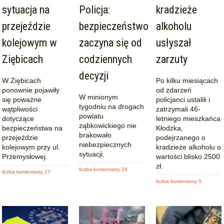
sytuacja na
Policja:
kradzieże
przejeździe
bezpieczeństwo
alkoholu
kolejowym w
zaczyna się od
usłyszał
Ziębicach
codziennych
zarzuty
decyzji
W Ziębicach
Po kilku miesiącach
ponownie pojawiły
od zdarzeń
W minionym
się poważne
policjanci ustalili i
tygodniu na drogach
wątpliwości
zatrzymali 46-
powiatu
dotyczące
letniego mieszkańca
ząbkowickiego nie
bezpieczeństwa na
Kłodzka,
brakowało
przejeździe
podejrzanego o
niebezpiecznych
kolejowym przy ul.
kradzieże alkoholu o
sytuacji.
Przemysłowej.
wartości blisko 2500
zł.
liczba komentarzy 24
liczba komentarzy 27
liczba komentarzy 5