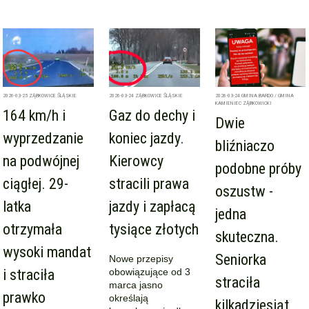
2026-03-25
ZĄBKOWICE ŚLĄSKIE
2026-03-24
ZĄBKOWICE ŚLĄSKIE
2026-03-24
GMINA BARDO / GMINA
KAMIENIEC ZĄBKOWICKI
164 km/h i
Gaz do dechy i
Dwie
wyprzedzanie
koniec jazdy.
bliźniaczo
na podwójnej
Kierowcy
podobne próby
ciągłej. 29-
stracili prawa
oszustw -
latka
jazdy i zapłacą
jedna
otrzymała
tysiące złotych
skuteczna.
wysoki mandat
Seniorka
Nowe przepisy
i straciła
obowiązujące od 3
straciła
marca jasno
prawko
określają
kilkadziesiąt