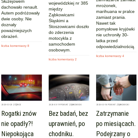
Służejowem
wojewódzkiej nr 385
mrożonek,
dachowało renault.
między
marihuana w pralce
Autem podróżowały
Ząbkowicami
zamiast prania.
dwie osoby. Nie
Śląskimi a
Nawet tak
doznały
Stoszowicami doszło
pomysłowe kryjówki
poważniejszych
do zderzenia
nie uchroniły 30-
obrażeń.
motocykla z
latka przed
samochodem
liczba komentarzy 8
odpowiedzialnością.
osobowym.
liczba komentarzy 4
liczba komentarzy 2
2026-03-20
ZIĘBICE
2026-03-19
POWIAT ZĄBKOWICKI
2026-03-18
POWIAT ZĄBKOWICKI
Rogatki znów
Bez badań, bez
Zatrzymanie
nie opadły?!
uprawnień, po
po miesiącach.
Niepokojąca
chodniku.
Podejrzany o