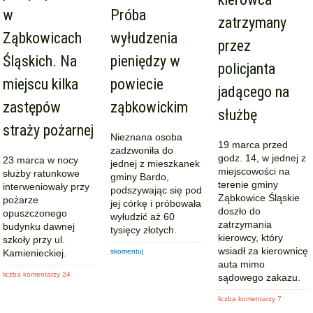
w
Próba
zatrzymany
Ząbkowicach
wyłudzenia
przez
Śląskich. Na
pieniędzy w
policjanta
miejscu kilka
powiecie
jadącego na
zastępów
ząbkowickim
służbę
straży pożarnej
Nieznana osoba
19 marca przed
zadzwoniła do
godz. 14, w jednej z
23 marca w nocy
jednej z mieszkanek
miejscowości na
służby ratunkowe
gminy Bardo,
terenie gminy
interweniowały przy
podszywając się pod
Ząbkowice Śląskie
pożarze
jej córkę i próbowała
doszło do
opuszczonego
wyłudzić aż 60
zatrzymania
budynku dawnej
tysięcy złotych.
kierowcy, który
szkoły przy ul.
wsiadł za kierownicę
Kamienieckiej.
skomentuj
auta mimo
liczba komentarzy 24
sądowego zakazu.
liczba komentarzy 7