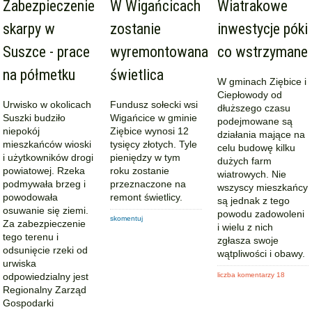
Zabezpieczenie
W Wigańcicach
Wiatrakowe
skarpy w
zostanie
inwestycje póki
Suszce - prace
wyremontowana
co wstrzymane
na półmetku
świetlica
W gminach Ziębice i
Ciepłowody od
Urwisko w okolicach
Fundusz sołecki wsi
dłuższego czasu
Suszki budziło
Wigańcice w gminie
podejmowane są
niepokój
Ziębice wynosi 12
działania mające na
mieszkańców wioski
tysięcy złotych. Tyle
celu budowę kilku
i użytkowników drogi
pieniędzy w tym
dużych farm
powiatowej. Rzeka
roku zostanie
wiatrowych. Nie
podmywała brzeg i
przeznaczone na
wszyscy mieszkańcy
powodowała
remont świetlicy.
są jednak z tego
osuwanie się ziemi.
powodu zadowoleni
skomentuj
Za zabezpieczenie
i wielu z nich
tego terenu i
zgłasza swoje
odsunięcie rzeki od
wątpliwości i obawy.
urwiska
odpowiedzialny jest
liczba komentarzy 18
Regionalny Zarząd
Gospodarki