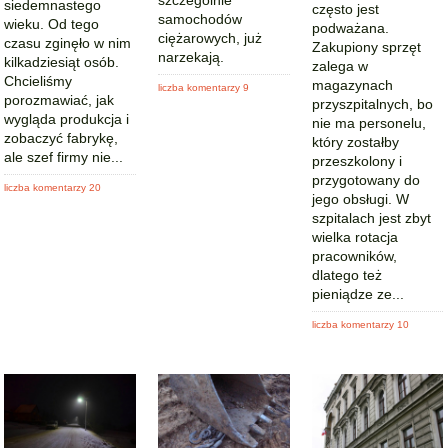
szczególnie
siedemnastego
często jest
samochodów
wieku. Od tego
podważana.
ciężarowych, już
czasu zginęło w nim
Zakupiony sprzęt
narzekają.
kilkadziesiąt osób.
zalega w
Chcieliśmy
magazynach
liczba komentarzy 9
porozmawiać, jak
przyszpitalnych, bo
wygląda produkcja i
nie ma personelu,
zobaczyć fabrykę,
który zostałby
ale szef firmy nie...
przeszkolony i
przygotowany do
liczba komentarzy 20
jego obsługi. W
szpitalach jest zbyt
wielka rotacja
pracowników,
dlatego też
pieniądze ze...
liczba komentarzy 10