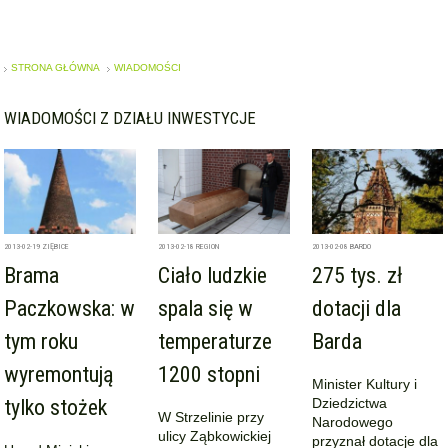
STRONA GŁÓWNA
WIADOMOŚCI
WIADOMOŚCI Z DZIAŁU INWESTYCJE
2013-02-19
ZIĘBICE
2013-02-18
REGION
2013-02-08
BARDO
Brama
Ciało ludzkie
275 tys. zł
Paczkowska: w
spala się w
dotacji dla
tym roku
temperaturze
Barda
wyremontują
1200 stopni
Minister Kultury i
tylko stożek
Dziedzictwa
W Strzelinie przy
Narodowego
ulicy Ząbkowickiej
przyznał dotacje dla