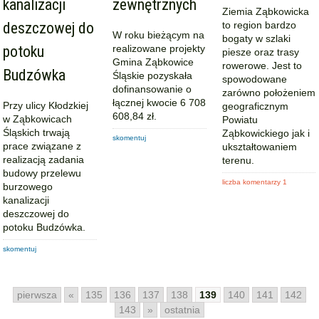
kanalizacji
zewnętrznych
Ziemia Ząbkowicka
deszczowej do
to region bardzo
W roku bieżącym na
bogaty w szlaki
potoku
realizowane projekty
piesze oraz trasy
Gmina Ząbkowice
rowerowe. Jest to
Budzówka
Śląskie pozyskała
spowodowane
dofinansowanie o
zarówno położeniem
łącznej kwocie 6 708
Przy ulicy Kłodzkiej
geograficznym
608,84 zł.
w Ząbkowicach
Powiatu
Śląskich trwają
Ząbkowickiego jak i
skomentuj
prace związane z
ukształtowaniem
realizacją zadania
terenu.
budowy przelewu
liczba komentarzy 1
burzowego
kanalizacji
deszczowej do
potoku Budzówka.
skomentuj
pierwsza
«
135
136
137
138
139
140
141
142
143
»
ostatnia