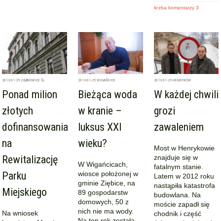
liczba komentarzy 3
2013-01-29
ZĄBKOWICE ŚL.
2013-01-25
WIGAŃCICE
2013-01-25
HENRYKÓW
Ponad milion
Bieżąca woda
W każdej chwili
złotych
w kranie –
grozi
dofinansowania
luksus XXI
zawaleniem
na
wieku?
Most w Henrykowie
Rewitalizację
znajduje się w
W Wigańcicach,
fatalnym stanie.
Parku
wiosce położonej w
Latem w 2012 roku
gminie Ziębice, na
nastąpiła katastrofa
Miejskiego
89 gospodarstw
budowlana. Na
domowych, 50 z
moście zapadł się
nich nie ma wody.
Na wniosek
chodnik i część
Na ten rok została