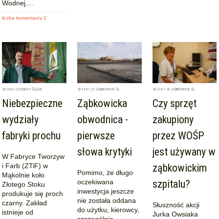
Wodnej....
liczba komentarzy 2
2013-01-22
DOLNY ŚLĄSK
2013-01-21
ZĄBKOWICE ŚL.
2013-01-18
ZĄBKOWICE ŚL.
Niebezpieczne
Ząbkowicka
Czy sprzęt
wydziały
obwodnica -
zakupiony
fabryki prochu
pierwsze
przez WOŚP
słowa krytyki
jest używany w
W Fabryce Tworzyw
i Farb (ZTiF) w
ząbkowickim
Pomimo, że długo
Mąkolnie koło
oczekiwana
szpitalu?
Złotego Stoku
inwestycja jeszcze
produkuje się proch
nie została oddana
czarny. Zakład
Słuszność akcji
do użytku, kierowcy,
istnieje od
Jurka Owsiaka