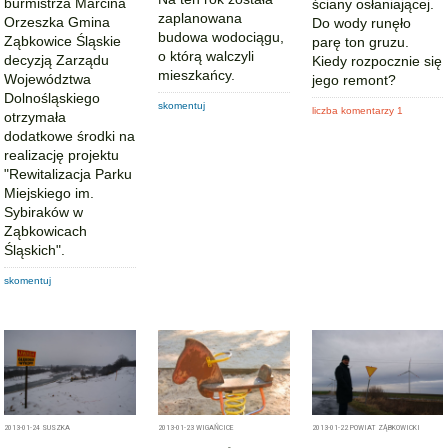
burmistrza Marcina
ściany osłaniającej.
zaplanowana
Orzeszka Gmina
Do wody runęło
budowa wodociągu,
Ząbkowice Śląskie
parę ton gruzu.
o którą walczyli
decyzją Zarządu
Kiedy rozpocznie się
mieszkańcy.
Województwa
jego remont?
Dolnośląskiego
skomentuj
liczba komentarzy 1
otrzymała
dodatkowe środki na
realizację projektu
"Rewitalizacja Parku
Miejskiego im.
Sybiraków w
Ząbkowicach
Śląskich".
skomentuj
2013-01-24
SUSZKA
2013-01-23
WIGAŃCICE
2013-01-22
POWIAT ZĄBKOWICKI