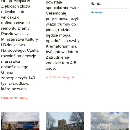
Urząd Miejski w
powstaje
Barda.
Ziębicach złożył
spopielarnia zwłok.
odwołanie do
Ceremonię
skomentuj
wniosku o
pogrzebową, czyli
dofinansowanie
wjazd trumny do
remontu Bramy
pieca, rodzina
Paczkowskiej z
będzie mogła
Ministerstwa Kultury
oglądać zza szyby.
i Dziedzictwa
Krematorium ma
Narodowego. Czeka
być gotowe latem.
również na decyzję
Zatrudnienie
marszałka
znajdzie tam 4-5
dolnośląskiego.
osób.
Gmina
zabezpieczyła 140
liczba komentarzy 54
tys. zł środków,
które pozwolą...
liczba komentarzy 2