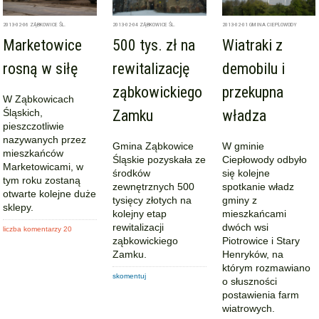
2013-02-06
ZĄBKOWICE ŚL.
2013-02-04
ZĄBKOWICE ŚL.
2013-02-01
GMINA CIEPŁOWODY
Marketowice
500 tys. zł na
Wiatraki z
rosną w siłę
rewitalizację
demobilu i
ząbkowickiego
przekupna
W Ząbkowicach
Śląskich,
Zamku
władza
pieszczotliwie
nazywanych przez
Gmina Ząbkowice
W gminie
mieszkańców
Śląskie pozyskała ze
Ciepłowody odbyło
Marketowicami, w
środków
się kolejne
tym roku zostaną
zewnętrznych 500
spotkanie władz
otwarte kolejne duże
tysięcy złotych na
gminy z
sklepy.
kolejny etap
mieszkańcami
rewitalizacji
dwóch wsi
liczba komentarzy 20
ząbkowickiego
Piotrowice i Stary
Zamku.
Henryków, na
którym rozmawiano
skomentuj
o słuszności
postawienia farm
wiatrowych.