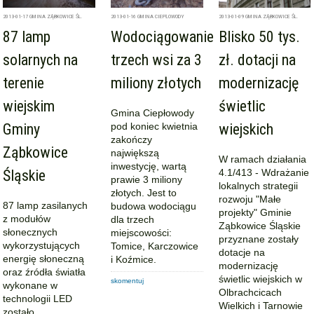
2013-01-17
GMINA ZĄBKOWICE ŚL.
2013-01-16
GMINA CIEPŁOWODY
2013-01-09
GMINA ZĄBKOWICE ŚL.
87 lamp
Wodociągowanie
Blisko 50 tys.
solarnych na
trzech wsi za 3
zł. dotacji na
terenie
miliony złotych
modernizację
wiejskim
świetlic
Gmina Ciepłowody
Gminy
pod koniec kwietnia
wiejskich
zakończy
Ząbkowice
największą
W ramach działania
inwestycję, wartą
Śląskie
4.1/413 - Wdrażanie
prawie 3 miliony
lokalnych strategii
złotych. Jest to
rozwoju "Małe
87 lamp zasilanych
budowa wodociągu
projekty" Gminie
z modułów
dla trzech
Ząbkowice Śląskie
słonecznych
miejscowości:
przyznane zostały
wykorzystujących
Tomice, Karczowice
dotacje na
energię słoneczną
i Koźmice.
modernizację
oraz źródła światła
świetlic wiejskich w
skomentuj
wykonane w
Olbrachcicach
technologii LED
Wielkich i Tarnowie
zostało