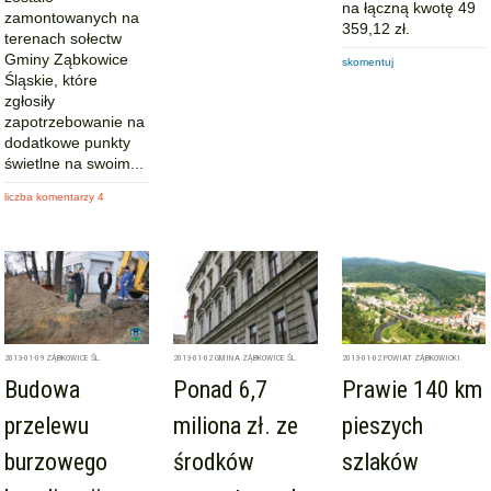
na łączną kwotę 49
zamontowanych na
359,12 zł.
terenach sołectw
Gminy Ząbkowice
skomentuj
Śląskie, które
zgłosiły
zapotrzebowanie na
dodatkowe punkty
świetlne na swoim...
liczba komentarzy 4
2013-01-09
ZĄBKOWICE ŚL.
2013-01-02
GMINA ZĄBKOWICE ŚL.
2013-01-02
POWIAT ZĄBKOWICKI
Budowa
Ponad 6,7
Prawie 140 km
przelewu
miliona zł. ze
pieszych
burzowego
środków
szlaków