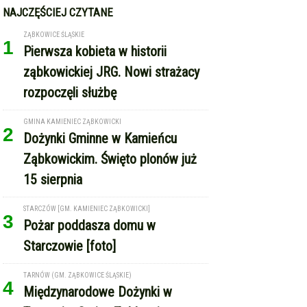
NAJCZĘŚCIEJ CZYTANE
ZĄBKOWICE ŚLĄSKIE
1
Pierwsza kobieta w historii
ząbkowickiej JRG. Nowi strażacy
rozpoczęli służbę
GMINA KAMIENIEC ZĄBKOWICKI
2
Dożynki Gminne w Kamieńcu
Ząbkowickim. Święto plonów już
15 sierpnia
STARCZÓW [GM. KAMIENIEC ZĄBKOWICKI]
3
Pożar poddasza domu w
Starczowie [foto]
TARNÓW (GM. ZĄBKOWICE ŚLĄSKIE)
4
Międzynarodowe Dożynki w