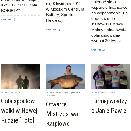
ubiegać się o
się 8 kwietnia 2011
akcji "BEZPIECZNA
wsparcie finansowe
w Kłodzkim Centrum
KOBIETA".
na wyposażenie lub
Kultury, Sportu i
doposażenie
skomentuj
Rekreacji.
stanowiska pracy.
Maksymalna kwota
skomentuj
dofinansowania
wynosi 30 tys. zł.
skomentuj
2011-04-12
NOWA RUDA
2011-04-12
KAMIENIEC ZĄBKOWICKI -
2011-04-12
BRASZOWICE
PACZKÓW
Gala sportów
Turniej wiedzy
Otwarte
walki w Nowej
o Janie Pawle
Mistrzostwa
Rudzie [Foto]
II
Karpiowe