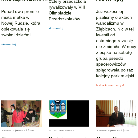
Cztery przedszkola
rywalizowały w VIII
Ponad dwa promile
Już wcześniej
Olimpiadzie
miała matka w
pisaliśmy o aktach
Przedszkolaków.
Nowej Rudzie, która
wandalizmu w
opiekowała się
skomentuj
Ziębicach. Nic w tej
swoimi dziećmi.
kwestii od
ostatniego razu się
skomentuj
nie zmieniło. W nocy
z piątku na sobotę
grupa pseudo
spacerowiczów
splądrowała po raz
kolejny park miejski.
liczba komentarzy 4
2011-04-11
ZĄBKOWICE ŚLĄSKIE
2011-04-11
BRASZOWICE
2011-04-11
ZĄBKOWICE ŚLĄSKIE