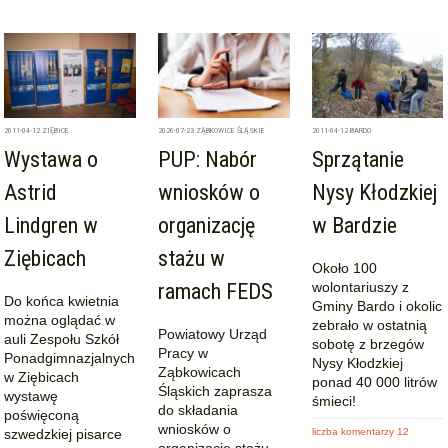
2011-04-12
ZIĘBICE
2026-07-23
ZĄBKOWICE ŚLĄSKIE
2011-04-12
BARDO
Wystawa o
PUP: Nabór
Sprzątanie
Astrid
wniosków o
Nysy Kłodzkiej
Lindgren w
organizację
w Bardzie
Ziębicach
stażu w
Około 100
ramach FEDS
wolontariuszy z
Do końca kwietnia
Gminy Bardo i okolic
można oglądać w
zebrało w ostatnią
Powiatowy Urząd
auli Zespołu Szkół
sobotę z brzegów
Pracy w
Ponadgimnazjalnych
Nysy Kłodzkiej
Ząbkowicach
w Ziębicach
ponad 40 000 litrów
Śląskich zaprasza
wystawę
śmieci!
do składania
poświęconą
wniosków o
szwedzkiej pisarce
liczba komentarzy 12
organizację stażu.