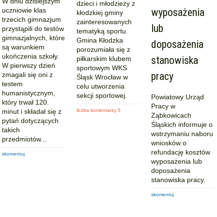
W dniu dzisiejszym
dzieci i młodzieży z
uczniowie klas
wyposażenia
kłodzkiej gminy
trzecich gimnazjum
zainteresowanych
lub
przystąpili do testów
tematyką sportu.
gimnazjalnych, które
Gmina Kłodzka
doposażenia
są warunkiem
porozumiała się z
ukończenia szkoły.
stanowiska
piłkarskim klubem
W pierwszy dzień
sportowym WKS
pracy
zmagali się oni z
Śląsk Wrocław w
testem
celu utworzenia
humanistycznym,
sekcji sportowej.
Powiatowy Urząd
który trwał 120.
Pracy w
minut i składał się z
liczba komentarzy 5
Ząbkowicach
pytań dotyczących
Śląskich informuje o
takich
wstrzymaniu naboru
przedmiotów...
wniosków o
refundację kosztów
skomentuj
wyposażenia lub
doposażenia
stanowiska pracy.
skomentuj