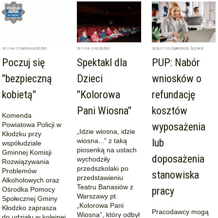
2011-04-12
GMINA KŁODZKO
2011-04-12
KŁODZKO
2026-07-23
ZĄBKOWICE ŚLĄSKIE
Poczuj się
Spektakl dla
PUP: Nabór
"bezpieczną
Dzieci
wniosków o
kobietą"
"Kolorowa
refundację
Pani Wiosna"
kosztów
Komenda
Powiatowa Policji w
wyposażenia
„Idzie wiosna, idzie
Kłodzku przy
wiosna...” z taką
lub
współudziale
piosenką na ustach
Gminnej Komisji
doposażenia
wychodziły
Rozwiązywania
przedszkolaki po
Problemów
stanowiska
przedstawieniu
Alkoholowych oraz
Teatru Banasiów z
pracy
Ośrodka Pomocy
Warszawy pt.
Społecznej Gminy
„Kolorowa Pani
Kłodzko zaprasza
Pracodawcy mogą
Wiosna”, który odbył
do udziału w kolejnej