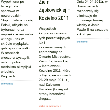
Ziemi
Wypełniona po
Dnia 04.04.2011r. w
brzegi hala
Braszowicach
Ząbkowickiej –
sportowa w
rozpoczęły się
noworudzkim
eliminacje do
Kozielno 2011
Słupcu, kibice z całej
gminnego turnieju
Polski, oficjele na
wiedzy o Janie
Wszystkich
trybunach oraz
Pawle II na szczeblu
karpiarzy zarówno
największe nazwiska
szkolnym.
tych początkujących
w ringu - tak w
skomentuj
jak i
skrócie wyglądała
zaawansowanych
gala sportów walki.
zapraszamy na II
W starciach
Otwarte Mistrzostwa
wieczoru wystąpili:
Ziemi Ząbkowickiej
ostatni polski
w Karpiowaniu –
medalista olimpijski
Kozielno 2011, które
w boksie -
odbędą się w dniach
Wojciech...
26-29 maja 2011 r.,
skomentuj
nad Zalewem
Kozielno (brzeg od
strony betonówki
droga...
liczba komentarzy 3