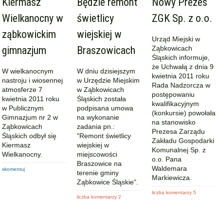
Kiermasz
Będzie remont
Nowy Prezes
Wielkanocny w
świetlicy
ZGK Sp. z o.o.
ząbkowickim
wiejskiej w
Urząd Miejski w
gimnazjum
Braszowicach
Ząbkowicach
Śląskich informuje,
że Uchwałą z dnia 9
W wielkanocnym
W dniu dzisiejszym
kwietnia 2011 roku
nastroju i wiosennej
w Urzędzie Miejskim
Rada Nadzorcza w
atmosferze 7
w Ząbkowicach
postępowaniu
kwietnia 2011 roku
Śląskich została
kwalifikacyjnym
w Publicznym
podpisana umowa
(konkursie) powołała
Gimnazjum nr 2 w
na wykonanie
na stanowisko
Ząbkowicach
zadania pn.:
Prezesa Zarządu
Śląskich odbył się
"Remont świetlicy
Zakładu Gospodarki
Kiermasz
wiejskiej w
Komunalnej Sp. z
Wielkanocny.
miejscowości
o.o. Pana
Braszowice na
Waldemara
skomentuj
terenie gminy
Markiewicza.
Ząbkowice Śląskie".
liczba komentarzy 5
liczba komentarzy 2