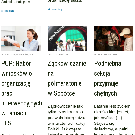
Astrid Lindgren.
skomentuj
skomentuj
2026-07-23
ZĄBKOWICE ŚLĄSKIE
2011-04-12
SOBÓTKA
2011-04-11
NOWA RUDA
PUP: Nabór
Ząbkowiczanie
Podniebna
wniosków o
na
sekcja
organizację
półmaratonie
przyjmuje
prac
w Sobótce
chętnych
interwencyjnych
Ząbkowiczanie jak
Latanie jest życiem,
w ramach
tylko czas im na to
określa kim jesteś,
pozwala biorą udział
jak myślisz.(...)
EFS+
w maratonach całej
Stajesz się
Polski. Jak często
świadomy, w pełni
twierdzą, maratony
korzystasz z tego co