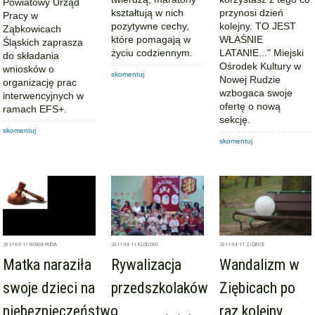
Powiatowy Urząd
kształtują w nich
przynosi dzień
Pracy w
pozytywne cechy,
kolejny. TO JEST
Ząbkowicach
które pomagają w
WŁAŚNIE
Śląskich zaprasza
życiu codziennym.
LATANIE..." Miejski
do składania
Ośrodek Kultury w
wniosków o
skomentuj
Nowej Rudzie
organizację prac
wzbogaca swoje
interwencyjnych w
ofertę o nową
ramach EFS+.
sekcję.
skomentuj
skomentuj
2011-04-11
NOWA RUDA
2011-04-11
KŁODZKO
2011-04-11
ZIĘBICE
Matka naraziła
Rywalizacja
Wandalizm w
swoje dzieci na
przedszkolaków
Ziębicach po
niebezpieczeństwo
raz kolejny