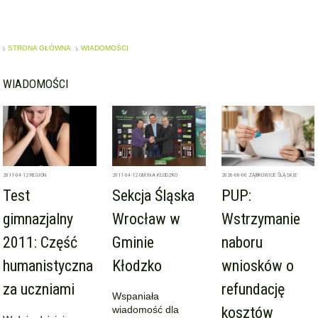
STRONA GŁÓWNA
WIADOMOŚCI
WIADOMOŚCI
2011-04-12
REGION
2011-04-12
GMINA KŁODZKO
2026-08-06
ZĄBKOWICE ŚLĄSKIE
Test
Sekcja Śląska
PUP:
gimnazjalny
Wrocław w
Wstrzymanie
2011: Część
Gminie
naboru
humanistyczna
Kłodzko
wniosków o
za uczniami
refundację
Wspaniała
wiadomość dla
kosztów