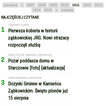
pierwsza
«
1607
1608
1609
1610
1611
1612
1613
1614
1615
»
ostatnia
NAJCZĘŚCIEJ CZYTANE
ZĄBKOWICE ŚLĄSKIE
1
Pierwsza kobieta w historii
ząbkowickiej JRG. Nowi strażacy
rozpoczęli służbę
STARCZÓW [GM. KAMIENIEC ZĄBKOWICKI]
2
Pożar poddasza domu w
Starczowie [foto] [aktualizacja]
GMINA KAMIENIEC ZĄBKOWICKI
3
Dożynki Gminne w Kamieńcu
Ząbkowickim. Święto plonów już
15 sierpnia