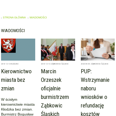
STRONA GŁÓWNA
WIADOMOŚCI
WIADOMOŚCI
2010-12-13
KŁODZKO
2010-12-13
ZĄBKOWICE ŚLĄSKIE
2026-08-06
ZĄBKOWICE ŚLĄSKIE
Kierownictwo
Marcin
PUP:
miasta bez
Orzeszek
Wstrzymanie
zmian
oficjalnie
naboru
burmistrzem
wniosków o
W ścisłym
kierownictwie miasta
Ząbkowic
refundację
Kłodzka bez zmian.
Śląskich
kosztów
Burmistrz Bogusław