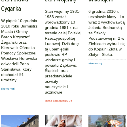
Cyganka
Stan wojenny 1981-
6 grudnia 2010 r.
1983 został
uczniowie klasy III a
W piątek 10 grudnia
wprowadzony 13
wraz z wychowawcą
2010 roku Burmistrz
grudnia 1981 r. na
Jolantą Bednarską
Miasta i Gminy
terenie całej Polskiej
ze Szkoły
Bardo Krzysztof
Rzeczypospolitej
Podstawowej nr 2 w
Żegański oraz
Ludowej. Dziś datę
Ziębicach wybrali się
Kierownik Ośrodka
tą upamiętnili
do Kopalni Złota w
Pomocy Społecznej
posłowie RP,
Złotym Stoku.
Wiesława Horowska
włodarze gminy i
odwiedzili Pana
skomentuj
powiatu Ząbkowic
Stanisława, który
Śląskich oraz
obchodził 91
przedstawiciele
urodziny!
oświaty -
nauczyciele i
skomentuj
uczniowie.
liczba komentarzy 36