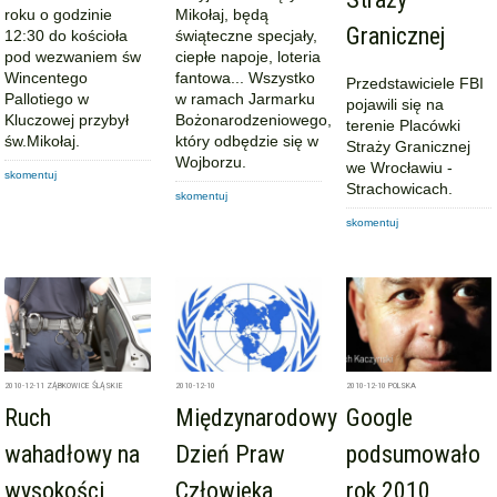
roku o godzinie
Mikołaj, będą
Granicznej
12:30 do kościoła
świąteczne specjały,
pod wezwaniem św
ciepłe napoje, loteria
Wincentego
fantowa... Wszystko
Przedstawiciele FBI
Pallotiego w
w ramach Jarmarku
pojawili się na
Kluczowej przybył
Bożonarodzeniowego,
terenie Placówki
św.Mikołaj.
który odbędzie się w
Straży Granicznej
Wojborzu.
we Wrocławiu -
skomentuj
Strachowicach.
skomentuj
skomentuj
2010-12-11
ZĄBKOWICE ŚLĄSKIE
2010-12-10
2010-12-10
POLSKA
Ruch
Międzynarodowy
Google
wahadłowy na
Dzień Praw
podsumowało
wysokości
Człowieka
rok 2010