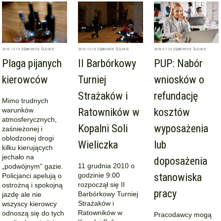
2010-12-13
ZĄBKOWICE ŚLĄSKIE
2010-12-13
ZĄBKOWCE ŚLĄSKIE
2026-07-23
ZĄBKOWICE ŚLĄSKIE
Plaga pijanych
II Barbórkowy
PUP: Nabór
kierowców
Turniej
wniosków o
Strażaków i
refundację
Mimo trudnych
warunków
Ratowników w
kosztów
atmosferycznych,
Kopalni Soli
wyposażenia
zaśnieżonej i
oblodzonej drogi
Wieliczka
lub
kilku kierujących
jechało na
doposażenia
11 grudnia 2010 o
„podwójnym” gazie.
godzinie 9:00
stanowiska
Policjanci apelują o
rozpoczął się II
ostrożną i spokojną
pracy
Barbórkowy Turniej
jazdę ale nie
Strażaków i
wszyscy kierowcy
Ratowników w
odnoszą się do tych
Pracodawcy mogą