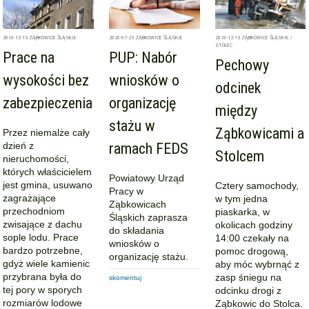
2010-12-13
ZĄBKOWICE ŚLĄSKIE
2026-07-23
ZĄBKOWICE ŚLĄSKIE
2010-12-13
ZĄBKOWICE ŚLĄSKIE /
STOLEC
Prace na
PUP: Nabór
Pechowy
wysokości bez
wniosków o
odcinek
zabezpieczenia
organizację
między
stażu w
Ząbkowicami a
Przez niemalże cały
dzień z
ramach FEDS
Stolcem
nieruchomości,
których właścicielem
Powiatowy Urząd
jest gmina, usuwano
Cztery samochody,
Pracy w
zagrażające
w tym jedna
Ząbkowicach
przechodniom
piaskarka, w
Śląskich zaprasza
zwisające z dachu
okolicach godziny
do składania
sople lodu. Prace
14:00 czekały na
wniosków o
bardzo potrzebne,
pomoc drogową,
organizację stażu.
gdyż wiele kamienic
aby móc wybrnąć z
przybrana była do
zasp śniegu na
skomentuj
tej pory w sporych
odcinku drogi z
rozmiarów lodowe
Ząbkowic do Stolca.