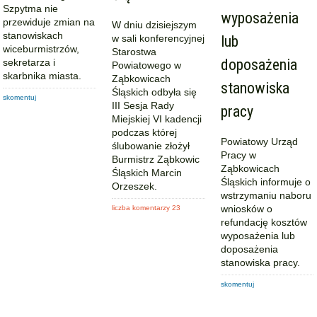
Szpytma nie
wyposażenia
przewiduje zmian na
W dniu dzisiejszym
stanowiskach
w sali konferencyjnej
lub
wiceburmistrzów,
Starostwa
doposażenia
sekretarza i
Powiatowego w
skarbnika miasta.
Ząbkowicach
stanowiska
Śląskich odbyła się
skomentuj
III Sesja Rady
pracy
Miejskiej VI kadencji
podczas której
Powiatowy Urząd
ślubowanie złożył
Pracy w
Burmistrz Ząbkowic
Ząbkowicach
Śląskich Marcin
Śląskich informuje o
Orzeszek.
wstrzymaniu naboru
wniosków o
liczba komentarzy 23
refundację kosztów
wyposażenia lub
doposażenia
stanowiska pracy.
skomentuj