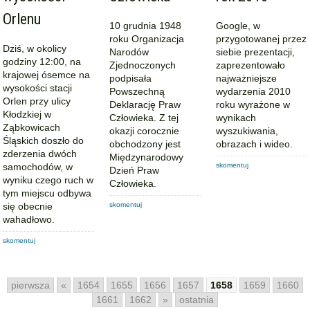
Orlenu
10 grudnia 1948
Google, w
roku Organizacja
przygotowanej przez
Dziś, w okolicy
Narodów
siebie prezentacji,
godziny 12:00, na
Zjednoczonych
zaprezentowało
krajowej ósemce na
podpisała
najważniejsze
wysokości stacji
Powszechną
wydarzenia 2010
Orlen przy ulicy
Deklarację Praw
roku wyrażone w
Kłodzkiej w
Człowieka. Z tej
wynikach
Ząbkowicach
okazji corocznie
wyszukiwania,
Śląskich doszło do
obchodzony jest
obrazach i wideo.
zderzenia dwóch
Międzynarodowy
samochodów, w
skomentuj
Dzień Praw
wyniku czego ruch w
Człowieka.
tym miejscu odbywa
się obecnie
skomentuj
wahadłowo.
skomentuj
pierwsza
«
1654
1655
1656
1657
1658
1659
1660
1661
1662
»
ostatnia