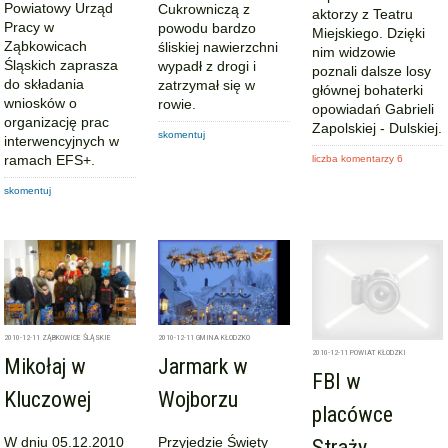
Powiatowy Urząd
Cukrowniczą z
aktorzy z Teatru
Pracy w
powodu bardzo
Miejskiego. Dzięki
Ząbkowicach
śliskiej nawierzchni
nim widzowie
Śląskich zaprasza
wypadł z drogi i
poznali dalsze losy
do składania
zatrzymał się w
głównej bohaterki
wniosków o
rowie.
opowiadań Gabrieli
organizację prac
Zapolskiej - Dulskiej.
skomentuj
interwencyjnych w
ramach EFS+.
liczba komentarzy 6
skomentuj
2010-12-11
ZĄBKOWICE ŚLĄSKIE
2010-12-11
GMINA KŁODZKO
2010-12-11
POWIAT KŁODZKI
Mikołaj w
Jarmark w
FBI w
Kluczowej
Wojborzu
placówce
W dniu 05.12.2010
Przyjedzie Święty
Straży