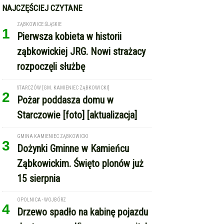
NAJCZĘŚCIEJ CZYTANE
ZĄBKOWICE ŚLĄSKIE
1
Pierwsza kobieta w historii
ząbkowickiej JRG. Nowi strażacy
rozpoczęli służbę
STARCZÓW [GM. KAMIENIEC ZĄBKOWICKI]
2
Pożar poddasza domu w
Starczowie [foto] [aktualizacja]
GMINA KAMIENIEC ZĄBKOWICKI
3
Dożynki Gminne w Kamieńcu
Ząbkowickim. Święto plonów już
15 sierpnia
OPOLNICA - WOJBÓRZ
4
Drzewo spadło na kabinę pojazdu