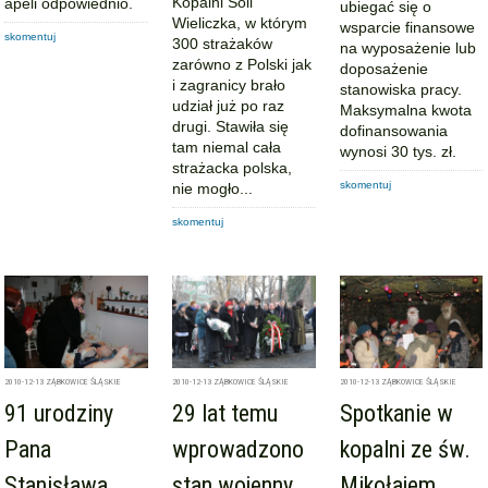
Kopalni Soli
apeli odpowiednio.
ubiegać się o
Wieliczka, w którym
wsparcie finansowe
skomentuj
300 strażaków
na wyposażenie lub
zarówno z Polski jak
doposażenie
i zagranicy brało
stanowiska pracy.
udział już po raz
Maksymalna kwota
drugi. Stawiła się
dofinansowania
tam niemal cała
wynosi 30 tys. zł.
strażacka polska,
skomentuj
nie mogło...
skomentuj
2010-12-13
ZĄBKOWICE ŚLĄSKIE
2010-12-13
ZĄBKOWICE ŚLĄSKIE
2010-12-13
ZĄBKOWICE ŚLĄSKIE
91 urodziny
29 lat temu
Spotkanie w
Pana
wprowadzono
kopalni ze św.
Stanisława
stan wojenny
Mikołajem