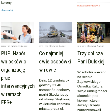
korony.
liczba komentarzy 3
skomentuj
2026-07-23
ZĄBKOWICE ŚLĄSKIE
2010-12-12
ZĄBKOWICE ŚLĄSKIE
2010-12-12
ZĄBKOWICE ŚLĄSKIE
PUP: Nabór
Co najmniej
Trzy oblicza
wniosków o
dwie osobówki
Pani Dulskiej
organizację
w rowie
W sobotni wieczór,
prac
na scenie
Dziś, 12 grudnia ok.
Ząbkowickiego
interwencyjnych
godziny 21.40
Ośrodka Kultury,
samochód osobowy
swoje umiejętności
w ramach
marki Skoda jadąc
aktorskie pod
od strony Strąkowej
kierownictwem
EFS+
w kierunku centrum
Józefy Grzędy
miasta przez ul.
zaprezentowali