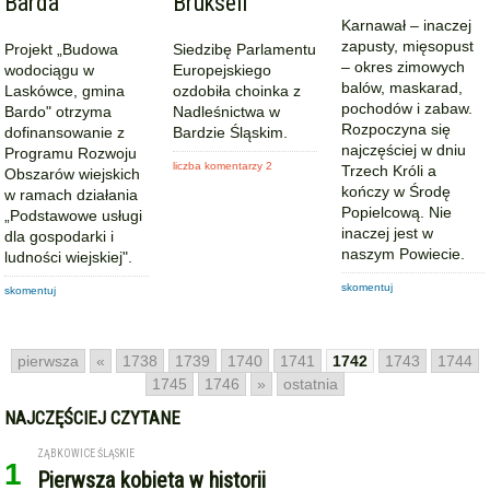
Barda
Brukseli
Karnawał – inaczej
zapusty, mięsopust
Projekt „Budowa
Siedzibę Parlamentu
– okres zimowych
wodociągu w
Europejskiego
balów, maskarad,
Laskówce, gmina
ozdobiła choinka z
pochodów i zabaw.
Bardo" otrzyma
Nadleśnictwa w
Rozpoczyna się
dofinansowanie z
Bardzie Śląskim.
najczęściej w dniu
Programu Rozwoju
liczba komentarzy 2
Trzech Króli a
Obszarów wiejskich
kończy w Środę
w ramach działania
Popielcową. Nie
„Podstawowe usługi
inaczej jest w
dla gospodarki i
naszym Powiecie.
ludności wiejskiej".
skomentuj
skomentuj
pierwsza
«
1738
1739
1740
1741
1742
1743
1744
1745
1746
»
ostatnia
NAJCZĘŚCIEJ CZYTANE
ZĄBKOWICE ŚLĄSKIE
1
Pierwsza kobieta w historii