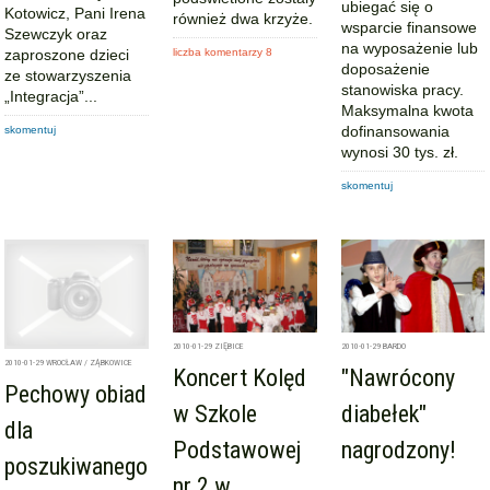
ubiegać się o
Kotowicz, Pani Irena
również dwa krzyże.
wsparcie finansowe
Szewczyk oraz
na wyposażenie lub
zaproszone dzieci
liczba komentarzy 8
doposażenie
ze stowarzyszenia
stanowiska pracy.
„Integracja”...
Maksymalna kwota
dofinansowania
skomentuj
wynosi 30 tys. zł.
skomentuj
2010-01-29
ZIĘBICE
2010-01-29
BARDO
2010-01-29
WROCŁAW / ZĄBKOWICE
Koncert Kolęd
"Nawrócony
Pechowy obiad
w Szkole
diabełek"
dla
Podstawowej
nagrodzony!
poszukiwanego
nr 2 w