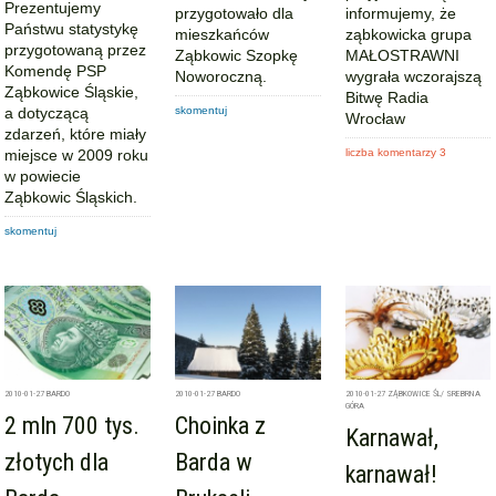
Prezentujemy
przygotowało dla
informujemy, że
Państwu statystykę
mieszkańców
ząbkowicka grupa
przygotowaną przez
Ząbkowic Szopkę
MAŁOSTRAWNI
Komendę PSP
Noworoczną.
wygrała wczorajszą
Ząbkowice Śląskie,
Bitwę Radia
a dotyczącą
skomentuj
Wrocław
zdarzeń, które miały
miejsce w 2009 roku
liczba komentarzy 3
w powiecie
Ząbkowic Śląskich.
skomentuj
2010-01-27
BARDO
2010-01-27
BARDO
2010-01-27
ZĄBKOWICE ŚL/ SREBRNA
GÓRA
2 mln 700 tys.
Choinka z
Karnawał,
złotych dla
Barda w
karnawał!