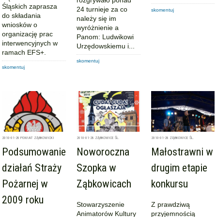
Śląskich zaprasza
24 turnieje za co
skomentuj
do składania
należy się im
wniosków o
wyróżnienie a
organizację prac
Panom: Ludwikowi
interwencyjnych w
Urzędowskiemu i...
ramach EFS+.
skomentuj
skomentuj
2010-01-28
POWIAT ZĄBKOWICKI
2010-01-28
ZĄBKOWICE ŚL.
2010-01-28
ZĄBKOWICE ŚL.
Podsumowanie
Noworoczna
Małostrawni w
działań Straży
Szopka w
drugim etapie
Pożarnej w
Ząbkowicach
konkursu
2009 roku
Stowarzyszenie
Z prawdziwą
Animatorów Kultury
przyjemnością