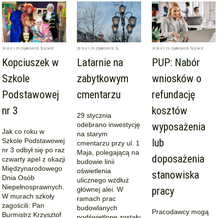
2010-01-29
ZĄBKOWICE ŚLĄSKIE
2010-01-29
ZĄBKOWICE ŚL.
2026-07-23
ZĄBKOWICE ŚLĄSKIE
Kopciuszek w
Latarnie na
PUP: Nabór
Szkole
zabytkowym
wniosków o
Podstawowej
cmentarzu
refundację
nr 3
kosztów
29 stycznia
odebrano inwestycję
wyposażenia
Jak co roku w
na starym
Szkole Podstawowej
lub
cmentarzu przy ul. 1
nr 3 odbył się po raz
Maja, polegającą na
doposażenia
czwarty apel z okazji
budowie linii
Międzynarodowego
oświetlenia
stanowiska
Dnia Osób
ulicznego wzdłuż
Niepełnosprawnych.
pracy
głównej alei. W
W murach szkoły
ramach prac
zagościli: Pan
budowlanych
Pracodawcy mogą
Burmistrz Krzysztof
podświetlone zostały