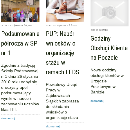
2010-01-28
ZĄBKOWICE ŚLĄSKIE
2026-07-23
ZĄBKOWICE ŚLĄSKIE
2010-01-28
BARDO
Podsumowanie
PUP: Nabór
Godziny
półrocza w SP
wniosków o
Obsługi Klienta
nr 1
organizację
na Poczcie
stażu w
Zgodnie z tradycją
Nowe godziny
Szkoły Podstawowej
ramach FEDS
obsługi klientów w
nr1 dnia 26 stycznia
Urzędzie
2010 roku odbył się
Powiatowy Urząd
Pocztowym w
uroczysty apel
Pracy w
Bardzie
podsumowujący
Ząbkowicach
wyniki w nauce i
Śląskich zaprasza
skomentuj
zachowaniu uczniów
do składania
klas I-III.
wniosków o
organizację stażu.
skomentuj
skomentuj