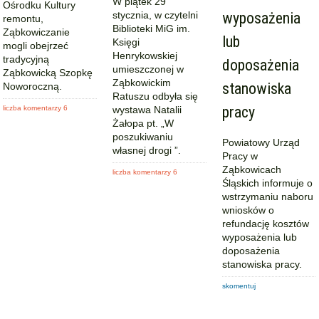
W piątek 29
Ośrodku Kultury
stycznia, w czytelni
wyposażenia
remontu,
Biblioteki MiG im.
Ząbkowiczanie
lub
Księgi
mogli obejrzeć
Henrykowskiej
tradycyjną
doposażenia
umieszczonej w
Ząbkowicką Szopkę
Ząbkowickim
stanowiska
Noworoczną.
Ratuszu odbyła się
pracy
liczba komentarzy 6
wystawa Natalii
Żałopa pt. „W
poszukiwaniu
Powiatowy Urząd
własnej drogi ”.
Pracy w
Ząbkowicach
liczba komentarzy 6
Śląskich informuje o
wstrzymaniu naboru
wniosków o
refundację kosztów
wyposażenia lub
doposażenia
stanowiska pracy.
skomentuj