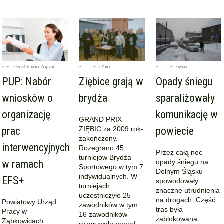
2026-07-23
ZĄBKOWICE ŚLĄSKIE
2010-01-28
ZIĘBICE
2010-01-28
POWIAT
PUP: Nabór
Ziębice grają w
Opady śniegu
wniosków o
brydża
sparaliżowały
organizację
komunikację w
GRAND PRIX
prac
ZIĘBIC za 2009 rok-
powiecie
zakończony.
interwencyjnych
Rozegrano 45
Przez całą noc
turniejów Brydża
w ramach
opady śniegu na
Sportowego w tym 7
Dolnym Śląsku
indywidualnych. W
EFS+
spowodowały
turniejach
znaczne utrudnienia
uczestniczyło 25
na drogach. Część
Powiatowy Urząd
zawodników w tym
tras była
Pracy w
16 zawodników
zablokowana.
Ząbkowicach
rozgrywało ponad