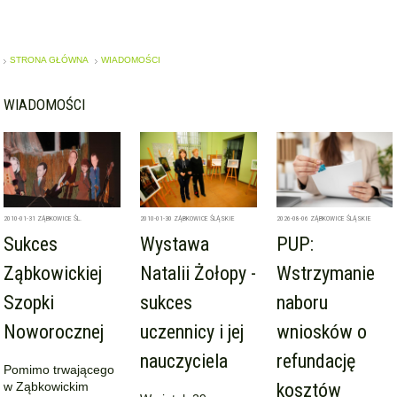
STRONA GŁÓWNA
WIADOMOŚCI
WIADOMOŚCI
2010-01-31
ZĄBKOWICE ŚL.
2010-01-30
ZĄBKOWICE ŚLĄSKIE
2026-08-06
ZĄBKOWICE ŚLĄSKIE
Sukces
Wystawa
PUP:
Ząbkowickiej
Natalii Żołopy -
Wstrzymanie
Szopki
sukces
naboru
Noworocznej
uczennicy i jej
wniosków o
nauczyciela
refundację
Pomimo trwającego
w Ząbkowickim
kosztów