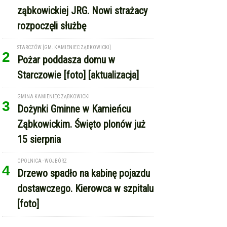
ząbkowickiej JRG. Nowi strażacy
rozpoczęli służbę
STARCZÓW [GM. KAMIENIEC ZĄBKOWICKI]
2
Pożar poddasza domu w
Starczowie [foto] [aktualizacja]
GMINA KAMIENIEC ZĄBKOWICKI
3
Dożynki Gminne w Kamieńcu
Ząbkowickim. Święto plonów już
15 sierpnia
OPOLNICA - WOJBÓRZ
4
Drzewo spadło na kabinę pojazdu
dostawczego. Kierowca w szpitalu
[foto]