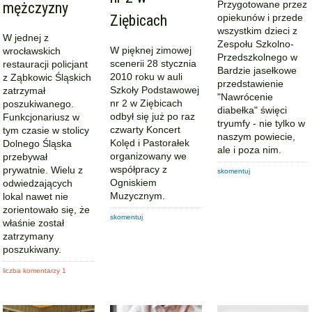
Przygotowane przez
mężczyzny
Ziębicach
opiekunów i przede
wszystkim dzieci z
W jednej z
Zespołu Szkolno-
W pięknej zimowej
wrocławskich
Przedszkolnego w
scenerii 28 stycznia
restauracji policjant
Bardzie jasełkowe
2010 roku w auli
z Ząbkowic Śląskich
przedstawienie
Szkoły Podstawowej
zatrzymał
"Nawrócenie
nr 2 w Ziębicach
poszukiwanego.
diabełka" święci
odbył się już po raz
Funkcjonariusz w
tryumfy - nie tylko w
czwarty Koncert
tym czasie w stolicy
naszym powiecie,
Kolęd i Pastorałek
Dolnego Śląska
ale i poza nim.
organizowany we
przebywał
współpracy z
prywatnie. Wielu z
skomentuj
Ogniskiem
odwiedzających
Muzycznym.
lokal nawet nie
zorientowało się, że
skomentuj
właśnie został
zatrzymany
poszukiwany.
liczba komentarzy 1