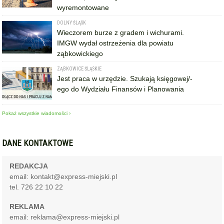
wyremontowane
DOLNY ŚLĄSK
Wieczorem burze z gradem i wichurami.
IMGW wydał ostrzeżenia dla powiatu
ząbkowickiego
ZĄBKOWICE ŚLĄSKIE
Jest praca w urzędzie. Szukają księgowej/-
ego do Wydziału Finansów i Planowania
Pokaż wszystkie wiadomości ›
DANE KONTAKTOWE
REDAKCJA
email: kontakt@express-miejski.pl
tel. 726 22 10 22
REKLAMA
email: reklama@express-miejski.pl