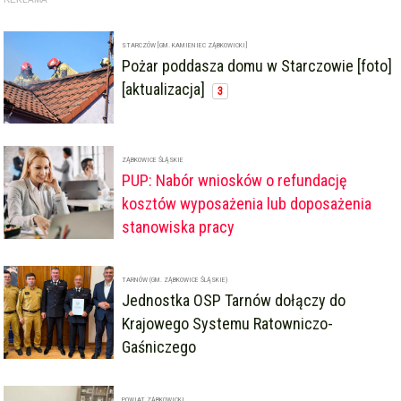
STARCZÓW [GM. KAMIENIEC ZĄBKOWICKI]
Pożar poddasza domu w Starczowie [foto]
[aktualizacja]
3
ZĄBKOWICE ŚLĄSKIE
PUP: Nabór wniosków o refundację
kosztów wyposażenia lub doposażenia
stanowiska pracy
TARNÓW (GM. ZĄBKOWICE ŚLĄSKIE)
Jednostka OSP Tarnów dołączy do
Krajowego Systemu Ratowniczo-
Gaśniczego
POWIAT ZĄBKOWICKI