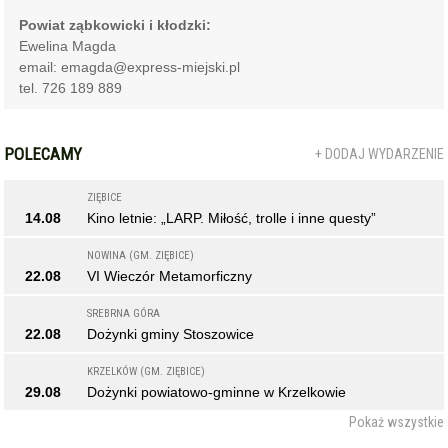
Powiat ząbkowicki i kłodzki:
Ewelina Magda
email: emagda@express-miejski.pl
tel. 726 189 889
POLECAMY
+ DODAJ WYDARZENIE
ZIĘBICE
14.08
Kino letnie: „LARP. Miłość, trolle i inne questy”
NOWINA (GM. ZIĘBICE)
22.08
VI Wieczór Metamorficzny
SREBRNA GÓRA
22.08
Dożynki gminy Stoszowice
KRZELKÓW (GM. ZIĘBICE)
29.08
Dożynki powiatowo-gminne w Krzelkowie
Pokaż wszystkie