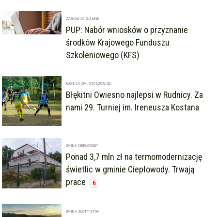
ZĄBKOWICE ŚLĄSKIE
PUP: Nabór wniosków o przyznanie
środków Krajowego Funduszu
Szkoleniowego (KFS)
RUDNICA (GM. STOSZOWICE)
Błękitni Owiesno najlepsi w Rudnicy. Za
nami 29. Turniej im. Ireneusza Kostana
GMINA CIEPŁOWODY
Ponad 3,7 mln zł na termomodernizację
świetlic w gminie Ciepłowody. Trwają
prace
6
GMINA ZŁOTY STOK