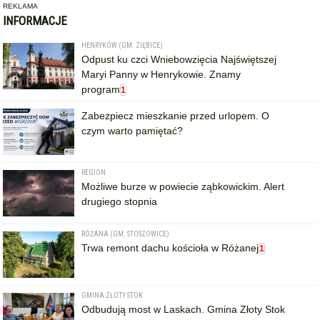
REKLAMA
INFORMACJE
HENRYKÓW (GM. ZIĘBICE)
Odpust ku czci Wniebowzięcia Najświętszej
Maryi Panny w Henrykowie. Znamy
program
1
Zabezpiecz mieszkanie przed urlopem. O
czym warto pamiętać?
REGION
Możliwe burze w powiecie ząbkowickim. Alert
drugiego stopnia
RÓŻANA (GM. STOSZOWICE)
Trwa remont dachu kościoła w Różanej
1
GMINA ZŁOTY STOK
Odbudują most w Laskach. Gmina Złoty Stok