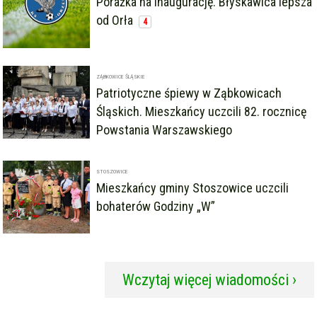
Porażka na inaugurację. Błyskawica lepsza
od Orła
4
ZĄBKOWICE ŚLĄSKIE
Patriotyczne śpiewy w Ząbkowicach
Śląskich. Mieszkańcy uczcili 82. rocznicę
Powstania Warszawskiego
STOSZOWICE
Mieszkańcy gminy Stoszowice uczcili
bohaterów Godziny „W”
Wczytaj więcej wiadomości ›