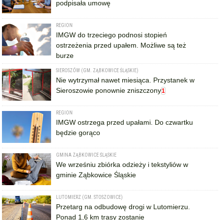
podpisała umowę
REGION
IMGW do trzeciego podnosi stopień
ostrzeżenia przed upałem. Możliwe są też
burze
SIEROSZÓW (GM. ZĄBKOWICE ŚLĄSKIE)
Nie wytrzymał nawet miesiąca. Przystanek w
Sieroszowie ponownie zniszczony
1
REGION
IMGW ostrzega przed upałami. Do czwartku
będzie gorąco
GMINA ZĄBKOWICE ŚLĄSKIE
We wrześniu zbiórka odzieży i tekstyliów w
gminie Ząbkowice Śląskie
LUTOMIERZ (GM. STOSZOWICE)
Przetarg na odbudowę drogi w Lutomierzu.
Ponad 1,6 km trasy zostanie