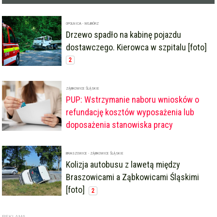
OPOLNICA - WOJBÓRZ
Drzewo spadło na kabinę pojazdu
dostawczego. Kierowca w szpitalu [foto]
2
ZĄBKOWICE ŚLĄSKIE
PUP: Wstrzymanie naboru wniosków o
refundację kosztów wyposażenia lub
doposażenia stanowiska pracy
BRASZOWICE - ZĄBKOWICE ŚLĄSKIE
Kolizja autobusu z lawetą między
Braszowicami a Ząbkowicami Śląskimi
[foto]
2
REKLAMA