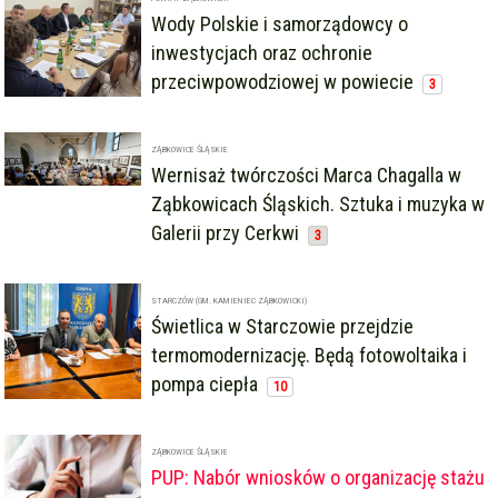
Wody Polskie i samorządowcy o
inwestycjach oraz ochronie
przeciwpowodziowej w powiecie
3
ZĄBKOWICE ŚLĄSKIE
Wernisaż twórczości Marca Chagalla w
Ząbkowicach Śląskich. Sztuka i muzyka w
Galerii przy Cerkwi
3
STARCZÓW (GM. KAMIENIEC ZĄBKOWICKI)
Świetlica w Starczowie przejdzie
termomodernizację. Będą fotowoltaika i
pompa ciepła
10
ZĄBKOWICE ŚLĄSKIE
PUP: Nabór wniosków o organizację stażu