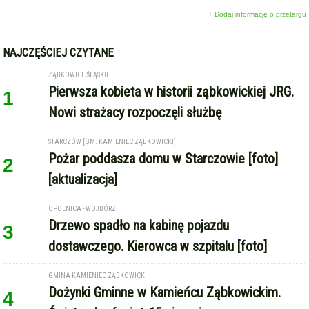
+ Dodaj informację o przetargu
NAJCZĘŚCIEJ CZYTANE
ZĄBKOWICE ŚLĄSKIE
Pierwsza kobieta w historii ząbkowickiej JRG.
1
Nowi strażacy rozpoczęli służbę
STARCZÓW [GM. KAMIENIEC ZĄBKOWICKI]
Pożar poddasza domu w Starczowie [foto]
2
[aktualizacja]
OPOLNICA - WOJBÓRZ
Drzewo spadło na kabinę pojazdu
3
dostawczego. Kierowca w szpitalu [foto]
GMINA KAMIENIEC ZĄBKOWICKI
Dożynki Gminne w Kamieńcu Ząbkowickim.
4