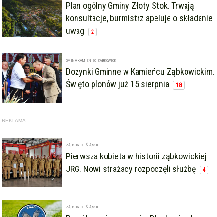
Plan ogólny Gminy Złoty Stok. Trwają
konsultacje, burmistrz apeluje o składanie
uwag
2
GMINA KAMIENIEC ZĄBKOWICKI
Dożynki Gminne w Kamieńcu Ząbkowickim.
Święto plonów już 15 sierpnia
18
REKLAMA
ZĄBKOWICE ŚLĄSKIE
Pierwsza kobieta w historii ząbkowickiej
JRG. Nowi strażacy rozpoczęli służbę
4
ZĄBKOWICE ŚLĄSKIE