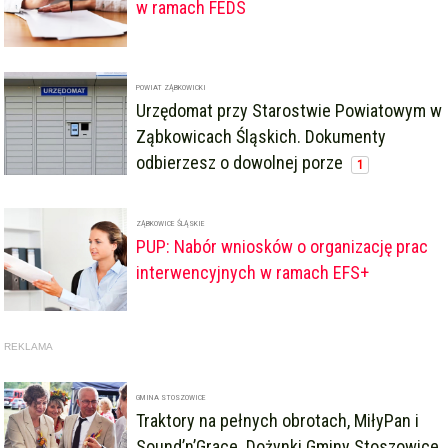
w ramach FEDS
POWIAT ZĄBKOWICKI
Urzędomat przy Starostwie Powiatowym w
Ząbkowicach Śląskich. Dokumenty
odbierzesz o dowolnej porze
1
ZĄBKOWICE ŚLĄSKIE
PUP: Nabór wniosków o organizację prac
interwencyjnych w ramach EFS+
REKLAMA
GMINA STOSZOWICE
Traktory na pełnych obrotach, MiłyPan i
Sound’n’Grace. Dożynki Gminy Stoszowice