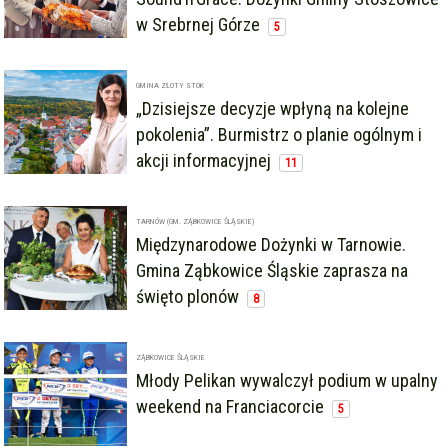
w Srebrnej Górze
5
GMINA ZŁOTY STOK
„Dzisiejsze decyzje wpłyną na kolejne
pokolenia”. Burmistrz o planie ogólnym i
akcji informacyjnej
11
TARNÓW (GM. ZĄBKOWICE ŚLĄSKIE)
Międzynarodowe Dożynki w Tarnowie.
Gmina Ząbkowice Śląskie zaprasza na
święto plonów
8
ZĄBKOWICE ŚLĄSKIE
Młody Pelikan wywalczył podium w upalny
weekend na Franciacorcie
5