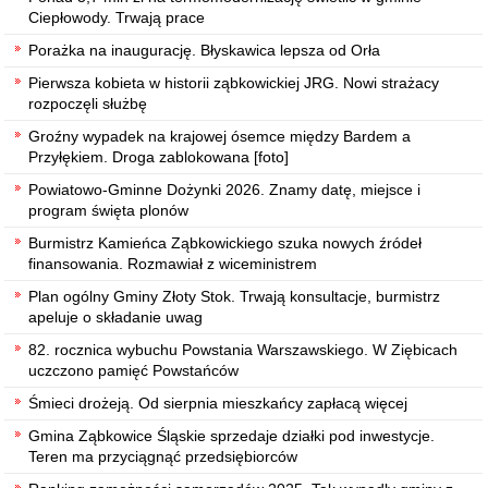
Ciepłowody. Trwają prace
Porażka na inaugurację. Błyskawica lepsza od Orła
Pierwsza kobieta w historii ząbkowickiej JRG. Nowi strażacy
rozpoczęli służbę
Groźny wypadek na krajowej ósemce między Bardem a
Przyłękiem. Droga zablokowana [foto]
Powiatowo-Gminne Dożynki 2026. Znamy datę, miejsce i
program święta plonów
Burmistrz Kamieńca Ząbkowickiego szuka nowych źródeł
finansowania. Rozmawiał z wiceministrem
Plan ogólny Gminy Złoty Stok. Trwają konsultacje, burmistrz
apeluje o składanie uwag
82. rocznica wybuchu Powstania Warszawskiego. W Ziębicach
uczczono pamięć Powstańców
Śmieci drożeją. Od sierpnia mieszkańcy zapłacą więcej
Gmina Ząbkowice Śląskie sprzedaje działki pod inwestycje.
Teren ma przyciągnąć przedsiębiorców