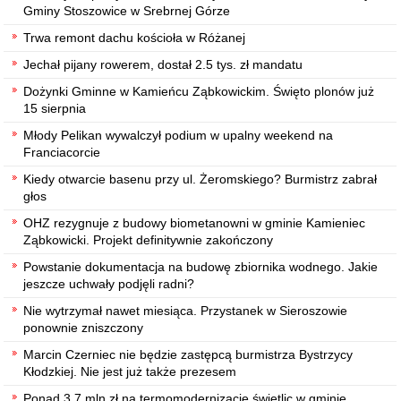
Gminy Stoszowice w Srebrnej Górze
Trwa remont dachu kościoła w Różanej
Jechał pijany rowerem, dostał 2.5 tys. zł mandatu
Dożynki Gminne w Kamieńcu Ząbkowickim. Święto plonów już
15 sierpnia
Młody Pelikan wywalczył podium w upalny weekend na
Franciacorcie
Kiedy otwarcie basenu przy ul. Żeromskiego? Burmistrz zabrał
głos
OHZ rezygnuje z budowy biometanowni w gminie Kamieniec
Ząbkowicki. Projekt definitywnie zakończony
Powstanie dokumentacja na budowę zbiornika wodnego. Jakie
jeszcze uchwały podjęli radni?
Nie wytrzymał nawet miesiąca. Przystanek w Sieroszowie
ponownie zniszczony
Marcin Czerniec nie będzie zastępcą burmistrza Bystrzycy
Kłodzkiej. Nie jest już także prezesem
Ponad 3,7 mln zł na termomodernizację świetlic w gminie