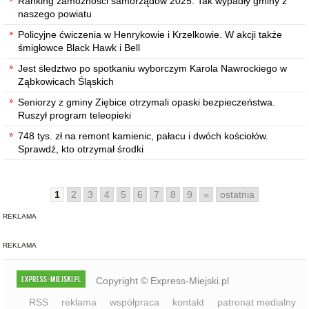
Ranking zamożności samorządów 2025. Tak wypadły gminy z
naszego powiatu
Policyjne ćwiczenia w Henrykowie i Krzelkowie. W akcji także
śmigłowce Black Hawk i Bell
Jest śledztwo po spotkaniu wyborczym Karola Nawrockiego w
Ząbkowicach Śląskich
Seniorzy z gminy Ziębice otrzymali opaski bezpieczeństwa.
Ruszył program teleopieki
748 tys. zł na remont kamienic, pałacu i dwóch kościołów.
Sprawdź, kto otrzymał środki
1
2
3
4
5
6
7
8
9
»
ostatnia
REKLAMA
REKLAMA
Copyright © Express-Miejski.pl
RSS
reklama
współpraca
kontakt
patronat medialny