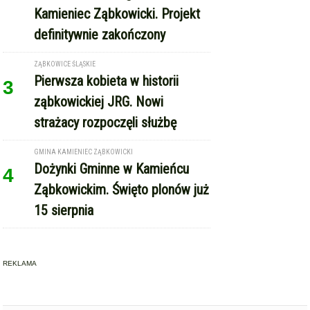
ZĄBKOWICE ŚLĄSKIE
Pierwsza kobieta w historii
3
ząbkowickiej JRG. Nowi
strażacy rozpoczęli służbę
GMINA KAMIENIEC ZĄBKOWICKI
Dożynki Gminne w Kamieńcu
4
Ząbkowickim. Święto plonów już
15 sierpnia
REKLAMA
Copyright © Express-Miejski.pl
RSS
reklama
współpraca
kontakt
patronat medialny