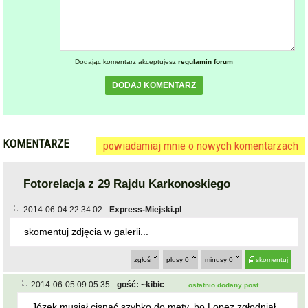
Dodając komentarz akceptujesz
regulamin forum
DODAJ KOMENTARZ
KOMENTARZE
powiadamiaj mnie o nowych komentarzach
Fotorelacja z 29 Rajdu Karkonoskiego
2014-06-04 22:34:02
Express-Miejski.pl
skomentuj zdjęcia w galerii...
zgłoś
plusy
0
minusy
0
skomentuj
2014-06-05 09:05:35
gość: ~kibic
ostatnio dodany post
Józek musiał cisnąć szybko do mety, bo Lopez zgłodniał
^_^
zgłoś
plusy
0
minusy
0
skomentuj