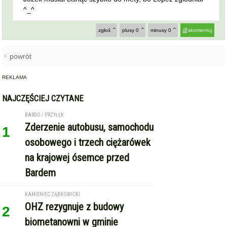
powrót
REKLAMA
NAJCZĘŚCIEJ CZYTANE
BARDO / PRZYŁĘK
Zderzenie autobusu, samochodu
1
osobowego i trzech ciężarówek
na krajowej ósemce przed
Bardem
KAMIENIEC ZĄBKOWICKI
OHZ rezygnuje z budowy
2
biometanowni w gminie
Kamieniec Ząbkowicki. Projekt
definitywnie zakończony