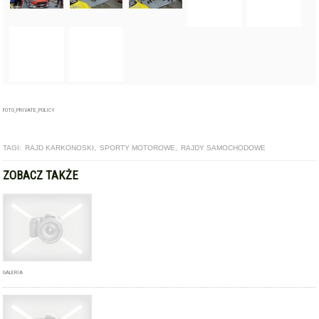
FOTO_PRIVATE_POLICY
TAGI:
RAJD KARKONOSKI
,
SPORTY MOTOROWE
,
RAJDY SAMOCHODOWE
ZOBACZ TAKŻE
GALERIA