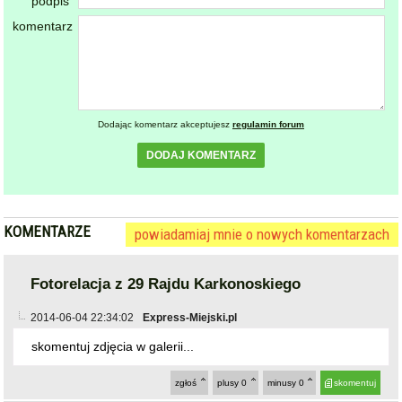
Dodając komentarz akceptujesz
regulamin forum
DODAJ KOMENTARZ
KOMENTARZE
powiadamiaj mnie o nowych komentarzach
Fotorelacja z 29 Rajdu Karkonoskiego
2014-06-04 22:34:02
Express-Miejski.pl
skomentuj zdjęcia w galerii...
zgłoś
plusy
0
minusy
0
skomentuj
2014-06-05 09:05:35
gość: ~kibic
ostatnio dodany post
Józek musiał cisnąć szybko do mety, bo Lopez zgłodniał
^_^
zgłoś
plusy
0
minusy
0
skomentuj