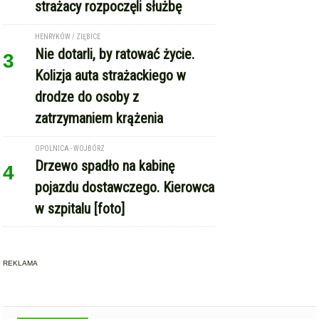
drodze do osoby z
zatrzymaniem krążenia
OPOLNICA - WOJBÓRZ
Drzewo spadło na kabinę
4
pojazdu dostawczego. Kierowca
w szpitalu [foto]
REKLAMA
Copyright © Express-Miejski.pl
RSS
reklama
współpraca
kontakt
patronat medialny
regulamin serwisu
polityka cookie