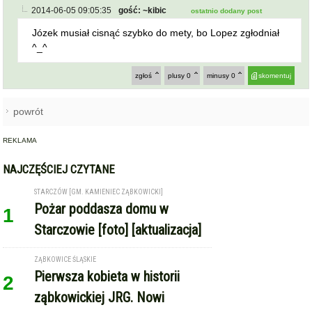
powrót
REKLAMA
NAJCZĘŚCIEJ CZYTANE
STARCZÓW [GM. KAMIENIEC ZĄBKOWICKI]
Pożar poddasza domu w
1
Starczowie [foto] [aktualizacja]
ZĄBKOWICE ŚLĄSKIE
Pierwsza kobieta w historii
2
ząbkowickiej JRG. Nowi
strażacy rozpoczęli służbę
HENRYKÓW / ZIĘBICE
Nie dotarli, by ratować życie.
3
Kolizja auta strażackiego w