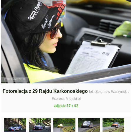
Fotorelacja z 29 Rajdu Karkonoskiego
fot.: Zbigniew Warzyński /
Express-Miejski.pl
zdjęcie 57 z 92