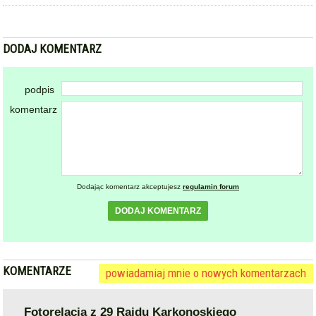
Dodając komentarz akceptujesz
regulamin forum
DODAJ KOMENTARZ
KOMENTARZE
powiadamiaj mnie o nowych komentarzach
Fotorelacja z 29 Rajdu Karkonoskiego
2014-06-04 22:34:02
Express-Miejski.pl
skomentuj zdjęcia w galerii...
zgłoś
plusy
0
minusy
0
skomentuj
2014-06-05 09:05:35
gość: ~kibic
ostatnio dodany post
Józek musiał cisnąć szybko do mety, bo Lopez zgłodniał