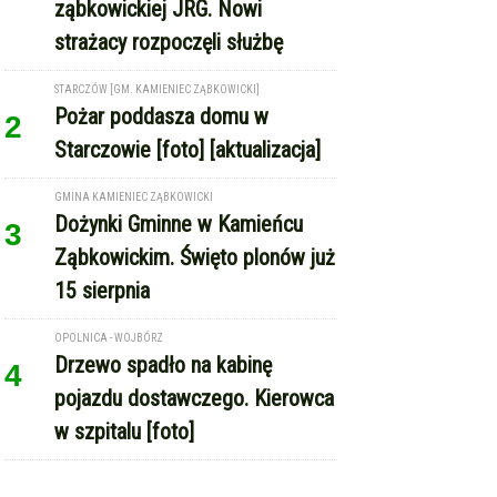
GMINA KAMIENIEC ZĄBKOWICKI
Dożynki Gminne w Kamieńcu
3
Ząbkowickim. Święto plonów już
15 sierpnia
OPOLNICA - WOJBÓRZ
Drzewo spadło na kabinę
4
pojazdu dostawczego. Kierowca
w szpitalu [foto]
REKLAMA
Copyright © Express-Miejski.pl
RSS
reklama
współpraca
kontakt
patronat medialny
regulamin serwisu
polityka cookie