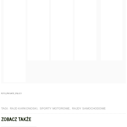
FOTO_PRIVATE_POLICY
TAGI:
RAJD KARKONOSKI
,
SPORTY MOTOROWE
,
RAJDY SAMOCHODOWE
ZOBACZ TAKŻE
GALERIA