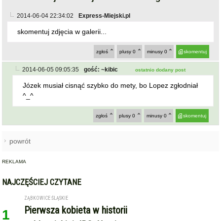
^_^
zgłoś
plusy
0
minusy
0
skomentuj
powrót
REKLAMA
NAJCZĘŚCIEJ CZYTANE
ZĄBKOWICE ŚLĄSKIE
Pierwsza kobieta w historii
1
ząbkowickiej JRG. Nowi
strażacy rozpoczęli służbę
STARCZÓW [GM. KAMIENIEC ZĄBKOWICKI]
Pożar poddasza domu w
2
Starczowie [foto] [aktualizacja]