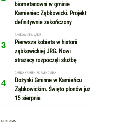
ZĄBKOWICE ŚLĄSKIE
Pierwsza kobieta w historii
3
ząbkowickiej JRG. Nowi
strażacy rozpoczęli służbę
GMINA KAMIENIEC ZĄBKOWICKI
Dożynki Gminne w Kamieńcu
4
Ząbkowickim. Święto plonów już
15 sierpnia
REKLAMA
Copyright © Express-Miejski.pl
RSS
reklama
współpraca
kontakt
patronat medialny