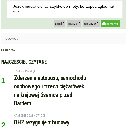
powrót
REKLAMA
NAJCZĘŚCIEJ CZYTANE
BARDO / PRZYŁĘK
Zderzenie autobusu, samochodu
1
osobowego i trzech ciężarówek
na krajowej ósemce przed
Bardem
KAMIENIEC ZĄBKOWICKI
OHZ rezygnuje z budowy
2
biometanowni w gminie
Kamieniec Ząbkowicki. Projekt
definitywnie zakończony