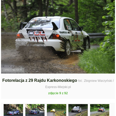
Fotorelacja z 29 Rajdu Karkonoskiego
fot.: Zbigniew Warzyński /
Express-Miejski.pl
zdjęcie 9 z 92