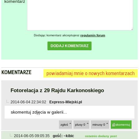
Dodając komentarz akceptujesz
regulamin forum
DODAJ KOMENTARZ
KOMENTARZE
powiadamiaj mnie o nowych komentarzach
Fotorelacja z 29 Rajdu Karkonoskiego
2014-06-04 22:34:02
Express-Miejski.pl
skomentuj zdjęcia w galerii...
zgłoś
plusy
0
minusy
0
skomentuj
2014-06-05 09:05:35
gość: ~kibic
ostatnio dodany post
Józek musiał cisnąć szybko do mety, bo Lopez zgłodniał
^_^
zgłoś
plusy
0
minusy
0
skomentuj