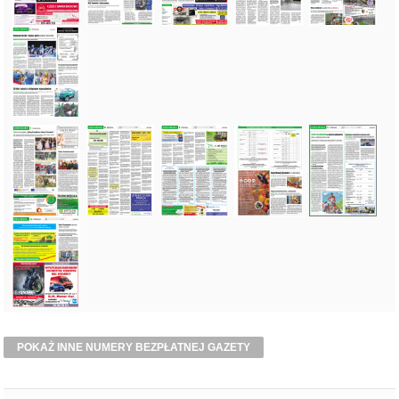
POKAŻ INNE NUMERY BEZPŁATNEJ GAZETY