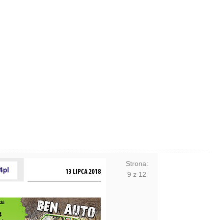
Strona:
9
z
12