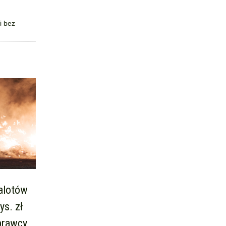
i bez
balotów
ys. zł
prawcy