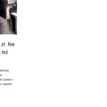
 zł. Nie
 też
ariusz
na
a czasu i
ym razem