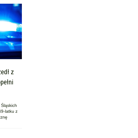
edł z
pełni
 Śląskich
9-latku z
yznę