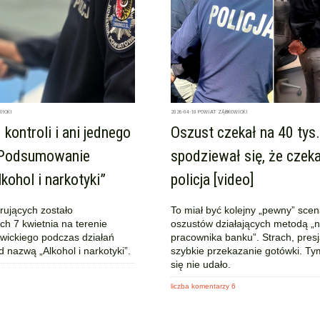
WICKI
2026-04-10
POWIAT ZĄBKOWICKI
kontroli i ani jednego
Oszust czekał na 40 tys.
 Podsumowanie
spodziewał się, że czeka
kohol i narkotyki”
policja [video]
rujących zostało
To miał być kolejny „pewny” scen
ch 7 kwietnia na terenie
oszustów działających metodą „
wickiego podczas działań
pracownika banku”. Strach, presj
d nazwą „Alkohol i narkotyki”.
szybkie przekazanie gotówki. T
się nie udało.
liczba komentarzy 6