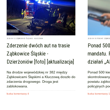
2026-04-12
ZĄBKOWICE ŚLĄSKIE - KLUCZOWA
2026-04-10
POWIAT ZĄBKO
Zderzenie dwóch aut na trasie
Ponad 500 
Ząbkowice Śląskie -
mandatu.
Dzierżoniów [foto] [aktualizacja]
działań „Al
Na drodze wojewódzkiej nr 382 między
Ponad 500 kie
Ząbkowicami Śląskimi a Kluczową doszło do
skontrolowany
zdarzenia drogowego. Droga jest
powiatu ząbko
zablokowana.
policyjnych po
liczba komentarzy 4
liczba komentarzy 1