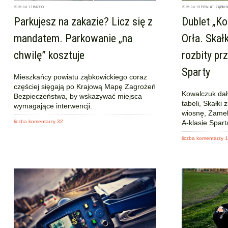
2026-04-17
BARDO
2026-04-15
POWIAT ZĄBKO
Parkujesz na zakazie? Licz się z
Dublet „Ko
mandatem. Parkowanie „na
Orła. Skał
chwilę” kosztuje
rozbity pr
Sparty
Mieszkańcy powiatu ząbkowickiego coraz
częściej sięgają po Krajową Mapę Zagrożeń
Kowalczuk dał 
Bezpieczeństwa, by wskazywać miejsca
tabeli, Skałki
wymagające interwencji.
wiosnę, Zamek 
liczba komentarzy 32
A-klasie Spart
liczba komentarzy 