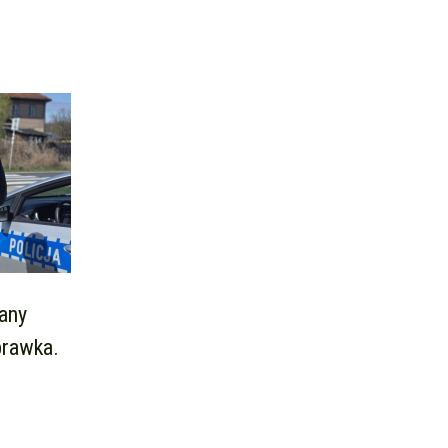
jany
prawka.