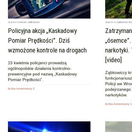
2026-04-15
POWIAT ZĄBKOWICKI
2026-04-14
ZĄBKOWICE ŚLĄ
Policyjna akcja „Kaskadowy
Zatrzymani
Pomiar Prędkości”. Dziś
„ósemce”. 
wzmożone kontrole na drogach
narkotyki. 
[video]
15 kwietnia policjanci prowadzą
ogólnopolskie działania kontrolno-
Ząbkowiccy kry
prewencyjne pod nazwą „Kaskadowy
funkcjonariu
Pomiar Prędkości”.
Policji we Wro
liczba komentarzy 2
podejrzanego 
narkotyków.
liczba komentarzy 