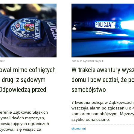
SKIE
2026-04-09
ZĄBKOWICE ŚLĄSKIE
rował mimo cofniętych
W trakcie awantury wysz
, drugi z sądowym
domu i powiedział, że po
Odpowiedzą przed
samobójstwo
7 kwietnia policja w Ząbkowicach
wszczęła alarm po zgłoszeniu o 4
terenie Ząbkowic Śląskich
zamiarem samobójczym. Mężcz
trzymali dwóch mężczyzn,
szybko odnaleziono.
bowiązujących ograniczeń
ydowali się wsiąść za
skomentuj