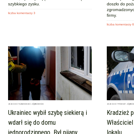
szybkiego zysku.
doszło do poż
zgromadzonych
liczba komentarzy 3
firmy.
liczba komentarzy 6
2026-04-07
KAMIENIEC ZĄBKOWICKI
2026-04-07
POWIAT ZĄBKO
Ukrainiec wybił szybę siekierą i
Kradzież 
wdarł się do domu
Właściciel
jednorodzinnego. Był pijany
lokalu