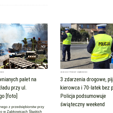
SKIE
2026-04-07
POWIAT ZĄBKOWICKI
nianych palet na
3 zdarzenia drogowe, pi
ładu przy ul.
kierowca i 70-latek bez 
o [foto]
Policja podsumowuje
świąteczny weekend
nego z przedsiębiorstw przy
go w Ząbkowicach Śląskich