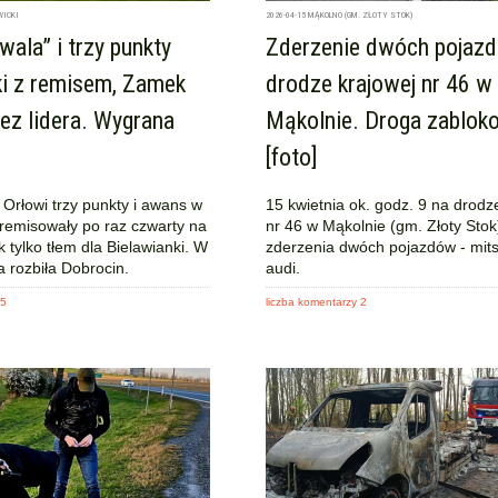
WICKI
2026-04-15
MĄKOLNO (GM. ZŁOTY STOK)
wala” i trzy punkty
Zderzenie dwóch pojaz
ki z remisem, Zamek
drodze krajowej nr 46 w
zez lidera. Wygrana
Mąkolnie. Droga zablok
[foto]
Orłowi trzy punkty i awans w
15 kwietnia ok. godz. 9 na drodz
 zremisowały po raz czwarty na
nr 46 w Mąkolnie (gm. Złoty Stok
tylko tłem dla Bielawianki. W
zderzenia dwóch pojazdów - mitsu
a rozbiła Dobrocin.
audi.
15
liczba komentarzy 2