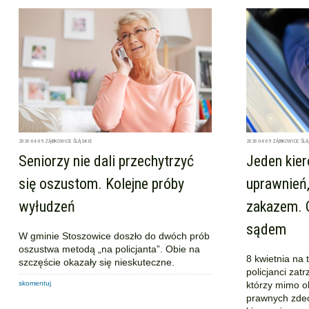
2026-04-09
ZĄBKOWICE ŚLĄSKIE
2026-04-09
ZĄBKOWICE ŚLĄ
Seniorzy nie dali przechytrzyć
Jeden kie
się oszustom. Kolejne próby
uprawnień
wyłudzeń
zakazem. 
sądem
W gminie Stoszowice doszło do dwóch prób
oszustwa metodą „na policjanta”. Obie na
8 kwietnia na 
szczęście okazały się nieskuteczne.
policjanci za
skomentuj
którzy mimo o
prawnych zdec