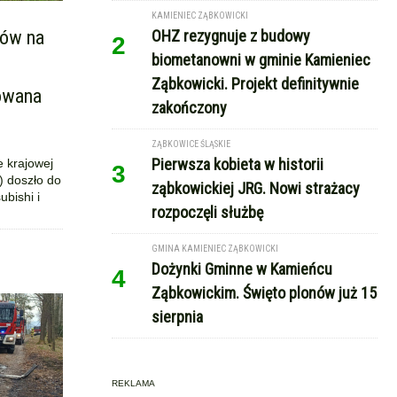
KAMIENIEC ZĄBKOWICKI
dów na
OHZ rezygnuje z budowy
2
biometanowni w gminie Kamieniec
Ząbkowicki. Projekt definitywnie
owana
zakończony
ZĄBKOWICE ŚLĄSKIE
Pierwsza kobieta w historii
e krajowej
3
) doszło do
ząbkowickiej JRG. Nowi strażacy
bishi i
rozpoczęli służbę
GMINA KAMIENIEC ZĄBKOWICKI
Dożynki Gminne w Kamieńcu
4
Ząbkowickim. Święto plonów już 15
sierpnia
REKLAMA