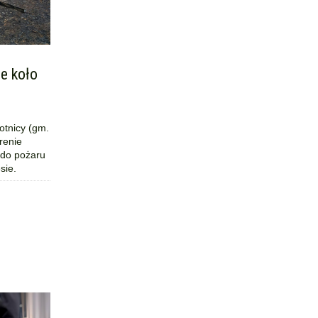
e koło
otnicy (gm.
erenie
 do pożaru
sie.