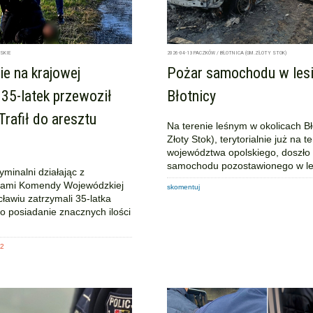
SKIE
2026-04-13
PACZKÓW / BŁOTNICA (GM.ZŁOTY STOK)
e na krajowej
Pożar samochodu w lesi
35-latek przewoził
Błotnicy
Trafił do aresztu
Na terenie leśnym w okolicach Bł
Złoty Stok), terytorialnie już na t
województwa opolskiego, doszło
samochodu pozostawionego w le
minalni działając z
szami Komendy Wojewódzkiej
skomentuj
cławiu zatrzymali 35-latka
o posiadanie znacznych ilości
12