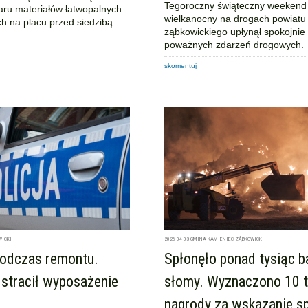
Tegoroczny świąteczny weekend
aru materiałów łatwopalnych
wielkanocny na drogach powiatu
 na placu przed siedzibą
ząbkowickiego upłynął spokojnie 
poważnych zdarzeń drogowych.
skomentuj
WICKI
2026-04-03
GMINA KAMIENIEC ZĄBKOWICKI
podczas remontu.
Spłonęło ponad tysiąc 
 stracił wyposażenie
słomy. Wyznaczono 10 t
nagrody za wskazanie s