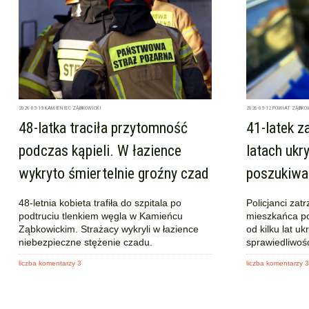
2026-05-13
KAMIENIEC ZĄBKOWICKI
2026-05-12
POWIAT ZĄBKO
48-latka traciła przytomność
41-latek z
podczas kąpieli. W łazience
latach ukr
wykryto śmiertelnie groźny czad
poszukiwa
48-letnia kobieta trafiła do szpitala po
Policjanci zat
podtruciu tlenkiem węgla w Kamieńcu
mieszkańca po
Ząbkowickim. Strażacy wykryli w łazience
od kilku lat u
niebezpieczne stężenie czadu.
sprawiedliwośc
liczba komentarzy 3
liczba komentarzy 3