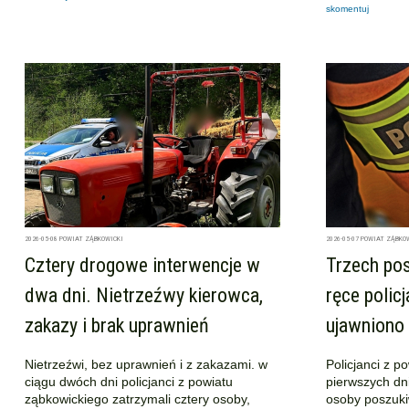
skomentuj
2026-05-08
POWIAT ZĄBKOWICKI
2026-05-07
POWIAT ZĄBKO
Cztery drogowe interwencje w
Trzech po
dwa dni. Nietrzeźwy kierowca,
ręce polic
zakazy i brak uprawnień
ujawniono 
Nietrzeźwi, bez uprawnień i z zakazami. w
Policjanci z p
ciągu dwóch dni policjanci z powiatu
pierwszych dni
ząbkowickiego zatrzymali cztery osoby,
osoby poszuki