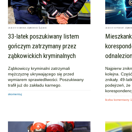
2026-05-14
GMINA ZĄBKOWICE ŚLĄSKIE
2026-05-14
POWIAT ZĄBKO
33-latek poszukiwany listem
Mieszkanka
gończym zatrzymany przez
koresponde
ząbkowickich kryminalnych
odnalezion
Ząbkowiccy kryminalni zatrzymali
Najpierw znikn
mężczyznę ukrywającego się przed
kolejna. Część
wymiarem sprawiedliwości. Poszukiwany
znikały. 49-la
trafił już do zakładu karnego.
podejrzeń, że 
korespondencj
skomentuj
liczba komentarzy 