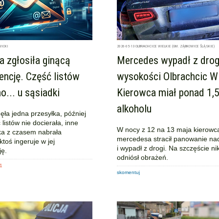
WICKI
2026-05-13
OLBRACHCICE WIELKIE (GM. ZĄBKOWICE ŚLĄSKIE)
 zgłosiła ginącą
Mercedes wypadł z drog
ncję. Część listów
wysokości Olbrachcic Wi
o... u sąsiadki
Kierowca miał ponad 1,5
alkoholu
ęła jedna przesyłka, później
 listów nie docierała, inne
W nocy z 12 na 13 maja kierowc
tka z czasem nabrała
mercedesa stracił panowanie n
ktoś ingeruje w jej
i wypadł z drogi. Na szczęście nik
ę.
odniósł obrażeń.
11
skomentuj