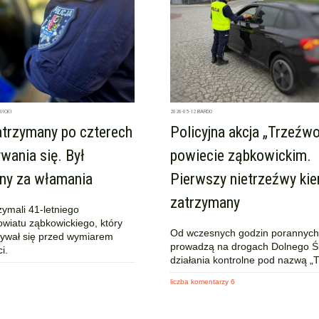
WICKI
2026-05-12
BARDO
atrzymany po czterech
Policyjna akcja „Trzeźw
ywania się. Był
powiecie ząbkowickim.
ny za włamania
Pierwszy nietrzeźwy ki
zatrzymany
rzymali 41-letniego
wiatu ząbkowickiego, który
Od wczesnych godzin porannych 
krywał się przed wymiarem
prowadzą na drogach Dolnego Ś
i.
działania kontrolne pod nazwą „
liczba komentarzy 6