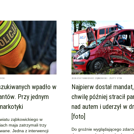
WICKI
2026-05-07
KAMIENIEC ZĄBKOWICKI - ZŁOTY STOK
szukiwanych wpadło w
Najpierw dostał mandat,
jantów. Przy jednym
chwilę później stracił p
narkotyki
nad autem i uderzył w 
[foto]
owiatu ząbkowickiego w
ach maja zatrzymali trzy
Do groźnie wyglądającego zdarz
wane. Jedna z interwencji