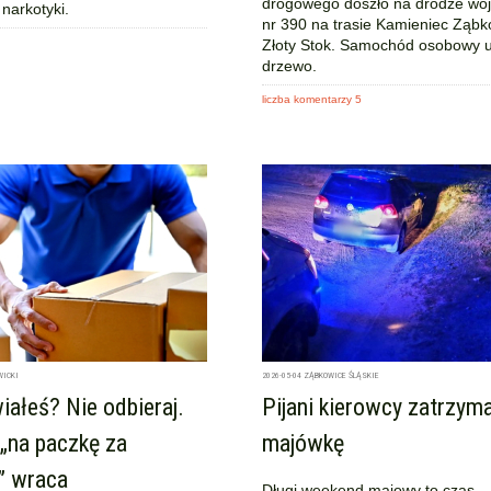
drogowego doszło na drodze woj
 narkotyki.
nr 390 na trasie Kamieniec Ząbk
Złoty Stok. Samochód osobowy u
drzewo.
liczba komentarzy 5
WICKI
2026-05-04
ZĄBKOWICE ŚLĄSKIE
ałeś? Nie odbieraj.
Pijani kierowcy zatrzym
„na paczkę za
majówkę
” wraca
Długi weekend majowy to czas