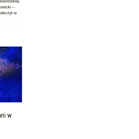
ewódzkiej
owicki –
derzył w
ani w