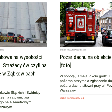
SKIE
2026-05-09
ZĄBKOWICE ŚLĄSKIE
unkowa na wysokości
Pożar dachu na obiekcie
 Strażacy ćwiczyli na
[foto]
e w Ząbkowicach
W sobotę, 9 maja, około godz. 10
pożarna otrzymała zgłoszenie d
pożaru dachu siłowni przy ul. P
Warszawy.
kowic Śląskich i Świdnicy
czenia ratownictwa
liczba komentarzy 34
go na 40-metrowym
bożowym.