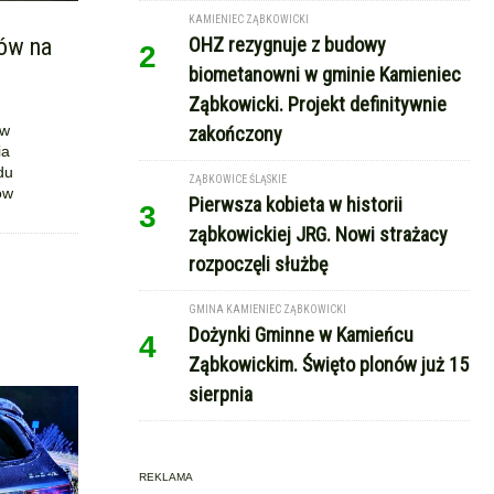
KAMIENIEC ZĄBKOWICKI
dów na
OHZ rezygnuje z budowy
2
biometanowni w gminie Kamieniec
Ząbkowicki. Projekt definitywnie
 w
zakończony
ia
du
ZĄBKOWICE ŚLĄSKIE
ów
Pierwsza kobieta w historii
3
ząbkowickiej JRG. Nowi strażacy
rozpoczęli służbę
GMINA KAMIENIEC ZĄBKOWICKI
Dożynki Gminne w Kamieńcu
4
Ząbkowickim. Święto plonów już 15
sierpnia
REKLAMA