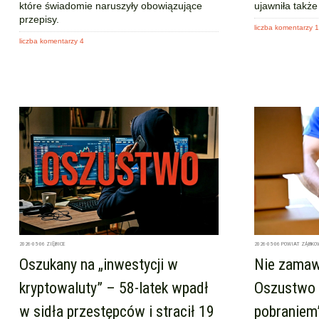
które świadomie naruszyły obowiązujące
ujawniła także
przepisy.
liczba komentarzy 1
liczba komentarzy 4
2026-05-06
ZIĘBICE
2026-05-06
POWIAT ZĄBKO
Oszukany na „inwestycji w
Nie zamawi
kryptowaluty” – 58-latek wpadł
Oszustwo 
w sidła przestępców i stracił 19
pobraniem