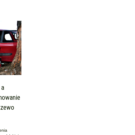
 a
anowanie
drzewo
enia