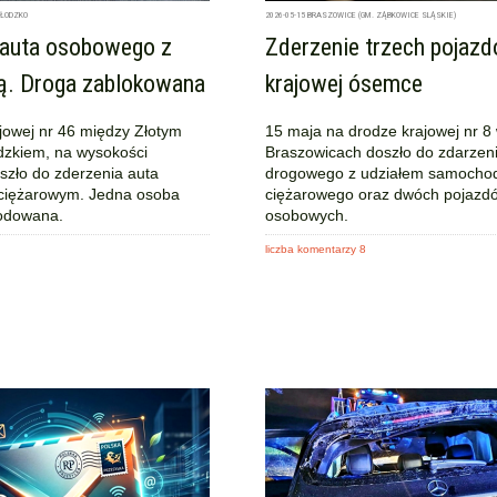
KŁODZKO
2026-05-15
BRASZOWICE (GM. ZĄBKOWICE SLĄSKIE)
 auta osobowego z
Zderzenie trzech pojaz
ą. Droga zablokowana
krajowej ósemce
jowej nr 46 między Złotym
15 maja na drodze krajowej nr 8
dzkiem, na wysokości
Braszowicach doszło do zdarzen
zło do zderzenia auta
drogowego z udziałem samocho
ciężarowym. Jedna osoba
ciężarowego oraz dwóch pojazd
kodowana.
osobowych.
liczba komentarzy 8