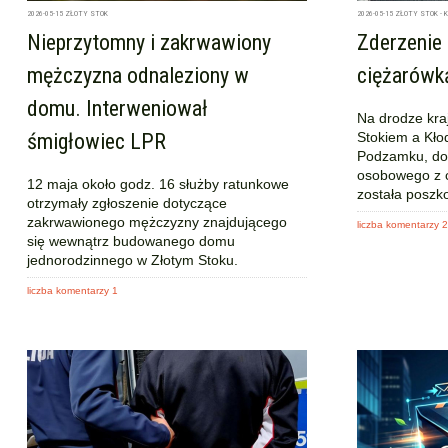
2026-05-15
ZŁOTY STOK
2026-05-15
ZŁOTY STOK - 
Nieprzytomny i zakrwawiony
Zderzenie
mężczyzna odnaleziony w
ciężarówk
domu. Interweniował
Na drodze kra
śmigłowiec LPR
Stokiem a Kło
Podzamku, dos
osobowego z 
12 maja około godz. 16 służby ratunkowe
została posz
otrzymały zgłoszenie dotyczące
zakrwawionego mężczyzny znajdującego
liczba komentarzy 2
się wewnątrz budowanego domu
jednorodzinnego w Złotym Stoku.
liczba komentarzy 1