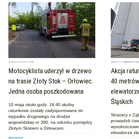
2026-05-12
ZŁOTY STOK
2026-05-11
ZĄBKOWICE ŚLĄ
Motocyklista uderzył w drzewo
Akcja rat
na trasie Złoty Stok – Orłowiec.
40 metrów.
Jedna osoba poszkodowana
elewatorz
Śląskich
10 maja około godz. 16.40 służby
ratunkowe zostały zadysponowane do
Strażacy z Ząb
wypadku drogowego na drodze
prowadzili ćwi
wojewódzkiej nr 390, na odcinku pomiędzy
wysokościowe
Złotym Stokiem a Orłowcem.
elewatorze z
skomentuj