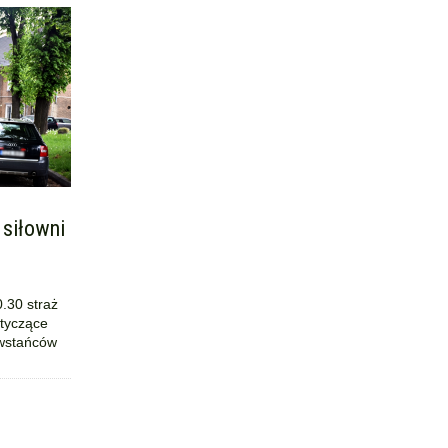
 siłowni
.30 straż
otyczące
owstańców