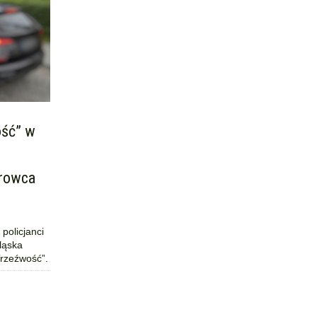
ość” w
erowca
policjanci
ląska
Trzeźwość”.