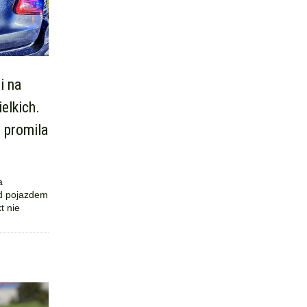
i na
elkich.
 promila
a
ad pojazdem
t nie