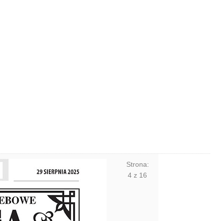
Strona:
4
z
16