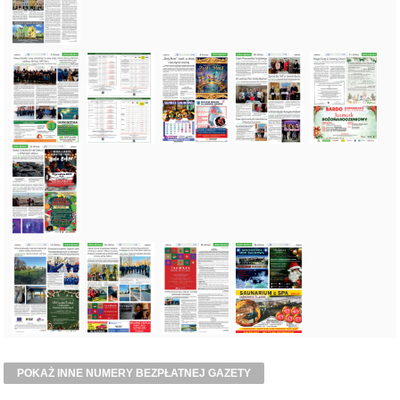
POKAŻ INNE NUMERY BEZPŁATNEJ GAZETY