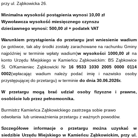
przy ul. Ząbkowicka 26.
Minimalna wysokość postąpienia wynosi 10,00 zł
Wywoławcza wysokość miesięcznego czynszu
dzierżawnego
wynosi: 500,00 zł + podatek VAT
Warunkiem przystąpienia do przetargu jest wniesienie
wadium
(w gotówce, tak aby środki zostały zarachowane na rachunku Gminy
najpóźniej w terminie wpłaty wadium)
w wysokości 1000,00 zł
na
konto Urzędu Miejskiego w Kamieńcu Ząbkowickim: BS Ząbkowice
Śl. O/Kamieniec Ząbkowicki Nr
16 9533 1030 2005 0000 0114
0002
(wpłacając
wadium należy podać imię i nazwisko osoby
przystępującej do przetargu) w terminie
do dnia 30.06.2026r.
W przetargu mogą brać udział osoby fizyczne i prawne,
osobiście lub przez pełnomocnika.
Burmistrz Kamieńca Ząbkowickiego zastrzega sobie prawo
odwołania lub unieważnienia przetargu z ważnych powodów.
Szczegółowe informacje o przetargu można uzyskać w
siedzibie Urzędu Miejskiego w Kamieńcu Ząbkowickim, przy ul.