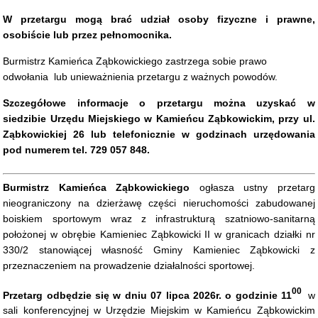
W przetargu mogą brać udział osoby fizyczne i prawne,
osobiście lub przez pełnomocnika.
Burmistrz Kamieńca Ząbkowickiego zastrzega sobie prawo
odwołania lub unieważnienia przetargu z ważnych powodów.
Szczegółowe informacje o przetargu można uzyskać w
siedzibie Urzędu Miejskiego w Kamieńcu Ząbkowickim, przy ul.
Ząbkowickiej 26 lub telefonicznie w godzinach urzędowania
pod numerem tel. 729 057 848.
Burmistrz Kamieńca Ząbkowickiego
ogłasza ustny przetarg
nieograniczony na dzierżawę części nieruchomości zabudowanej
boiskiem sportowym wraz z infrastrukturą szatniowo-sanitarną
położonej w obrębie Kamieniec Ząbkowicki II w granicach działki nr
330/2 stanowiącej własność Gminy Kamieniec Ząbkowicki z
przeznaczeniem na prowadzenie działalności sportowej.
00
Przetarg odbędzie się w dniu 07 lipca 2026r. o godzinie 11
w
sali konferencyjnej w Urzędzie Miejskim w Kamieńcu Ząbkowickim