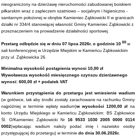
nieograniczony na dzierżawę nieruchomości zabudowanej boiskiem
piłkarskim wraz z zapleczem szatniowo – socjalnym i higieniczno -
sanitarnym położonej w obrębie Kamieniec Ząbkowicki II w granicach
działki nr 334/4 stanowiącej własność Gminy Kamieniec Ząbkowicki z
przeznaczeniem na prowadzenie działalności sportowej.
00
Przetarg odbędzie się w dniu 07 lipca 2026r. o godzinie 10
w
sali konferencyjnej w Urzędzie Miejskim w Kamieńcu Ząbkowickim
przy ul. Ząbkowicka 26.
Minimalna wysokość postąpienia wynosi 10,00 zł
Wywoławcza wysokość miesięcznego czynszu dzierżawnego
wynosi: 600,00 zł + podatek VAT
Warunkiem przystąpienia do przetargu jest wniesienie
wadium
(w gotówce, tak aby środki zostały zarachowane na rachunku Gminy
najpóźniej w terminie wpłaty wadium)
w wysokości 1200,00 zł
na
konto Urzędu Miejskiego w Kamieńcu Ząbkowickim: BS Ząbkowice
Śl. O/Kamieniec Ząbkowicki Nr
16 9533 1030 2005 0000 0114
0002
(wpłacając
wadium należy podać imię i nazwisko osoby
przystępującej do przetargu) w terminie
do dnia 30.06.2026r.