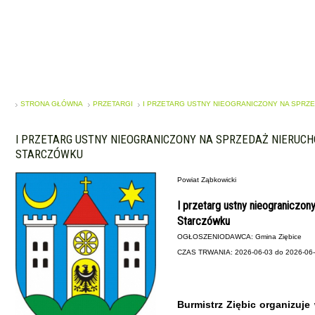
STRONA GŁÓWNA
PRZETARGI
I PRZETARG USTNY NIEOGRANICZONY NA SPRZ
I PRZETARG USTNY NIEOGRANICZONY NA SPRZEDAŻ NIERUC
STARCZÓWKU
Powiat Ząbkowicki
I przetarg ustny nieograniczo
Starczówku
OGŁOSZENIODAWCA: Gmina Ziębice
CZAS TRWANIA: 2026-06-03 do 2026-06
Burmistrz Ziębic organizuje