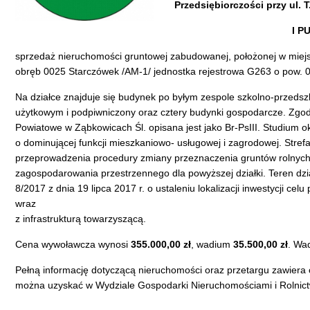
Przedsiębiorczości przy ul. T
I P
sprzedaż nieruchomości gruntowej zabudowanej, położonej w miejs
obręb 0025 Starczówek /AM-1/ jednostka rejestrowa G263 o pow
Na działce znajduje się budynek po byłym zespole szkolno-przed
użytkowym i podpiwniczony oraz cztery budynki gospodarcze. Zgod
Powiatowe w Ząbkowicach Śl. opisana jest jako Br-PsIII. Studium
o dominującej funkcji mieszkaniowo- usługowej i zagrodowej. Strefa
przeprowadzenia procedury zmiany przeznaczenia gruntów rolnych 
zagospodarowania przestrzennego dla powyższej działki. Teren dział
8/2017 z dnia 19 lipca 2017 r. o ustaleniu lokalizacji inwestycji c
wraz
z infrastrukturą towarzyszącą.
Cena wywoławcza wynosi
355.000,00 zł
, wadium
35.500,00 zł
. Wa
Pełną informację dotyczącą nieruchomości oraz przetargu zawiera 
można uzyskać w Wydziale Gospodarki Nieruchomościami i Rolnict