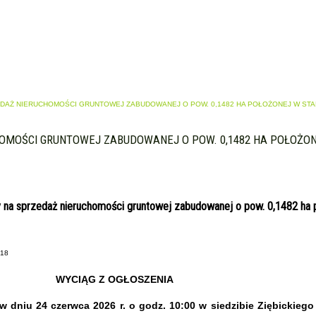
EDAŻ NIERUCHOMOŚCI GRUNTOWEJ ZABUDOWANEJ O POW. 0,1482 HA POŁOŻONEJ W S
HOMOŚCI GRUNTOWEJ ZABUDOWANEJ O POW. 0,1482 HA POŁOŻO
ny na sprzedaż nieruchomości gruntowej zabudowanej o pow. 0,1482 ha 
-18
WYCIĄG Z OGŁOSZENIA
w dniu 24 czerwca 2026 r. o godz. 10:00
w siedzibie Ziębickiego