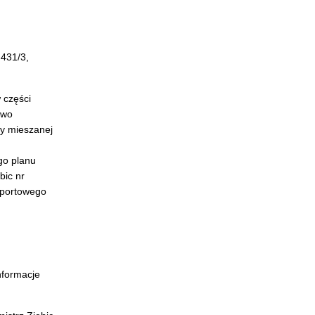
 431/3,
 części
two
wy mieszanej
go planu
bic nr
-sportowego
nformacje