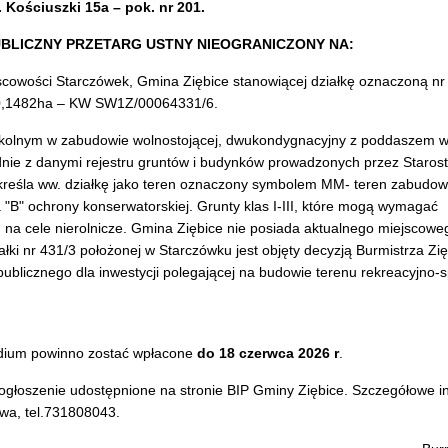
. Kościuszki 15a – pok. nr 201.
UBLICZNY PRZETARG USTNY NIEOGRANICZONY NA:
cowości Starczówek, Gmina Ziębice stanowiącej działkę oznaczoną nr
. 0,1482ha – KW SW1Z/00064331/6.
szkolnym w zabudowie wolnostojącej, dwukondygnacyjny z poddaszem w
nie z danymi rejestru gruntów i budynków prowadzonych przez Staros
 określa ww. działkę jako teren oznaczony symbolem MM- teren zabudo
 "B" ochrony konserwatorskiej. Grunty klas I-III, które mogą wymagać
na cele nierolnicze. Gmina Ziębice nie posiada aktualnego miejscowe
ki nr 431/3 położonej w Starczówku jest objęty decyzją Burmistrza Zię
elu publicznego dla inwestycji polegającej na budowie terenu rekreacyjno
dium powinno zostać wpłacone
do 18 czerwca 2026 r
.
ogłoszenie udostępnione na stronie BIP Gminy Ziębice. Szczegółowe i
wa, tel.731808043.