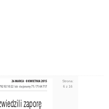
Strona:
6
z
16