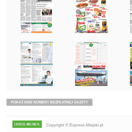
POKAŻ INNE NUMERY BEZPŁATNEJ GAZETY
Copyright © Express-Miejski.pl